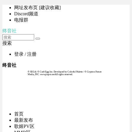
网址发布页 [建议收藏]
Discord频道
电报群
终音社
搜索
登录 / 注册
终音社
© SEGA / © Craft Egg Inc. Developed by Colorful Palette / © Crypton Future
Media, INC. www.piapro.netAll rights reserved.
首页
最新发布
歌姬PV区