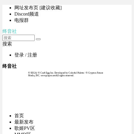
网址发布页 [建议收藏]
Discord频道
电报群
终音社
搜索
登录 / 注册
终音社
© SEGA / © Craft Egg Inc. Developed by Colorful Palette / © Crypton Future
Media, INC. www.piapro.netAll rights reserved.
首页
最新发布
歌姬PV区