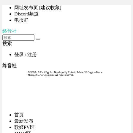
网址发布页 [建议收藏]
Discord频道
电报群
终音社
搜索
登录 / 注册
终音社
© SEGA / © Craft Egg Inc. Developed by Colorful Palette / © Crypton Future
Media, INC. www.piapro.netAll rights reserved.
首页
最新发布
歌姬PV区