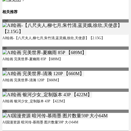
相关推荐
1797
AI绘画-【八尺夫人,柳七月,朱竹清,蓝灵娥,徐欣,天使彦】【2.15G】
181
AI绘画 完美世界-夏幽雨 85P 【689M】
227
AI绘画 完美世界-清漪 120P 【660M】
109
AI绘画 银河少女_定制版本 43P 【422M】
249
AI国漫资源 暗河传-慕雨墨 图片数量59P 大小64M