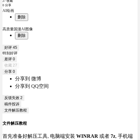
27 收藏
0 分享
AI绘画
删除
高质量国漫AI图像
删除
好评
45
特别好评
差评
0
收藏
27
分享
0
分享到 微博
分享到 QQ空间
反馈失效
2
稿件投诉
文件解压教程
文件解压教程
首先准备好解压工具, 电脑端安装
WINRAR
或者
7z
, 手机端