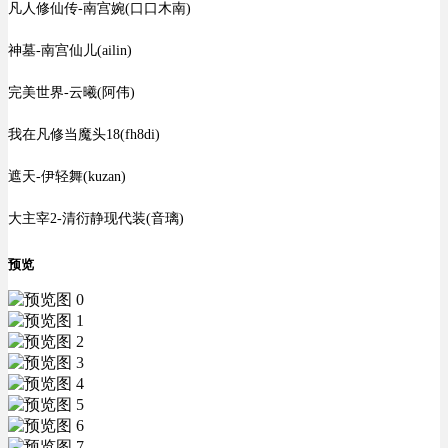
凡人修仙传-南宫婉(口口木南)
神墓-南宫仙儿(ailin)
完美世界-云曦(阿伟)
我在凡修当魔头18(fh8di)
遮天-伊轻舞(kuzan)
大主宰2-清衍静现代装(音璃)
预览