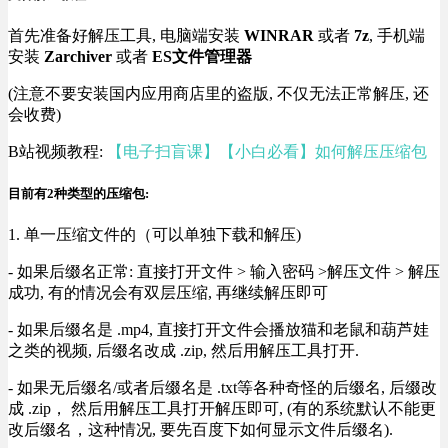
首先准备好解压工具, 电脑端安装
WINRAR
或者
7z
, 手机端
安装
Zarchiver
或者
ES文件管理器
(注意不要安装国内应用商店里的盗版, 不仅无法正常解压, 还
会收费)
B站视频教程:
【电子扫盲课】【小白必看】如何解压压缩包
目前有2种类型的压缩包:
1. 单一压缩文件的（可以单独下载和解压)
- 如果后缀名正常: 直接打开文件 > 输入密码 >解压文件 > 解压
成功, 有的情况会有双层压缩, 再继续解压即可
- 如果后缀名是 .mp4, 直接打开文件会播放猫和老鼠和葫芦娃
之类的视频, 后缀名改成 .zip, 然后用解压工具打开.
- 如果无后缀名/或者后缀名是 .txt等各种奇怪的后缀名, 后缀改
成 .zip， 然后用解压工具打开解压即可, (有的系统默认不能更
改后缀名，这种情况, 要先百度下如何显示文件后缀名).