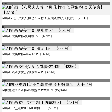
1797
AI绘画-【八尺夫人,柳七月,朱竹清,蓝灵娥,徐欣,天使彦】【2.15G】
181
AI绘画 完美世界-夏幽雨 85P 【689M】
227
AI绘画 完美世界-清漪 120P 【660M】
109
AI绘画 银河少女_定制版本 43P 【422M】
249
AI国漫资源 暗河传-慕雨墨 图片数量59P 大小64M
671
AI绘画 07__绝世唐门-唐舞桐 81P 【531M】