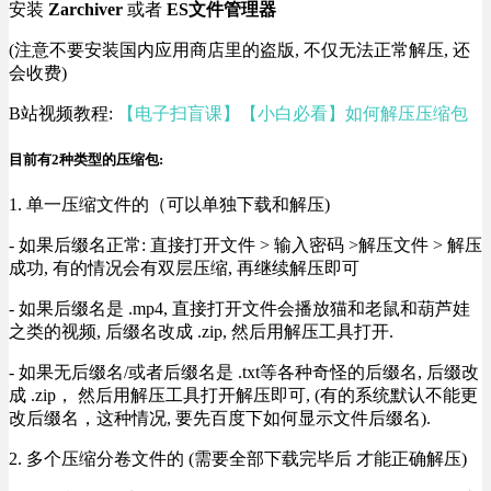
安装
Zarchiver
或者
ES文件管理器
(注意不要安装国内应用商店里的盗版, 不仅无法正常解压, 还
会收费)
B站视频教程:
【电子扫盲课】【小白必看】如何解压压缩包
目前有2种类型的压缩包:
1. 单一压缩文件的（可以单独下载和解压)
- 如果后缀名正常: 直接打开文件 > 输入密码 >解压文件 > 解压
成功, 有的情况会有双层压缩, 再继续解压即可
- 如果后缀名是 .mp4, 直接打开文件会播放猫和老鼠和葫芦娃
之类的视频, 后缀名改成 .zip, 然后用解压工具打开.
- 如果无后缀名/或者后缀名是 .txt等各种奇怪的后缀名, 后缀改
成 .zip， 然后用解压工具打开解压即可, (有的系统默认不能更
改后缀名，这种情况, 要先百度下如何显示文件后缀名).
2. 多个压缩分卷文件的 (需要全部下载完毕后 才能正确解压)