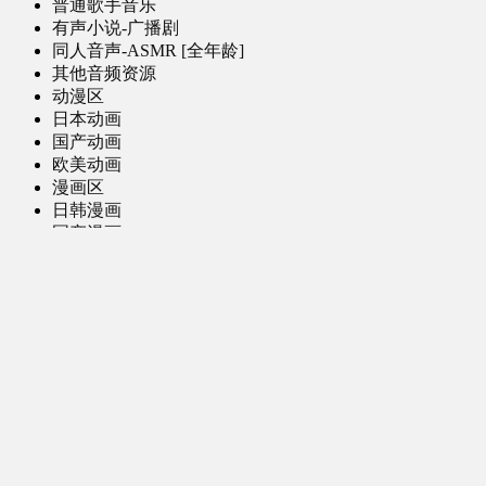
普通歌手音乐
有声小说-广播剧
同人音声-ASMR [全年龄]
其他音频资源
动漫区
日本动画
国产动画
欧美动画
漫画区
日韩漫画
国产漫画
欧美漫画
小说-读物区
网文小说
日式轻小说
其他读物
图片区
ACG图片 [全年龄]
其他图片
AI图片 [全年龄]
游戏区
PC-游戏