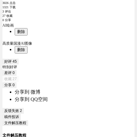
3026 点击
1321 下载
3 评论
27 收藏
0 分享
AI绘画
删除
高质量国漫AI图像
删除
好评
45
特别好评
差评
0
收藏
27
分享
0
分享到 微博
分享到 QQ空间
反馈失效
2
稿件投诉
文件解压教程
文件解压教程