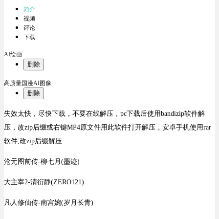
简介
视频
评论
下载
AI绘画
删除
高质量国漫AI图像
删除
失效太快，尽快下载，不要在线解压，pc下载后使用bandizip软件解
压，改zip后缀或右键MP4原文件用此软件打开解压，安卓手机使用rar
软件,改zip后缀解压
沧元图前传-柳七月(墨迹)
大主宰2-清衍静(ZERO121)
凡人修仙传-南宫婉(岁月长青)