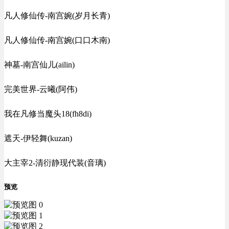
凡人修仙传-南宫婉(岁月长青)
凡人修仙传-南宫婉(口口木南)
神墓-南宫仙儿(ailin)
完美世界-云曦(阿伟)
我在凡修当魔头18(fh8di)
遮天-伊轻舞(kuzan)
大主宰2-清衍静现代装(音璃)
预览