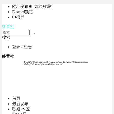
网址发布页 [建议收藏]
Discord频道
电报群
终音社
搜索
登录 / 注册
终音社
© SEGA / © Craft Egg Inc. Developed by Colorful Palette / © Crypton Future
Media, INC. www.piapro.netAll rights reserved.
首页
最新发布
歌姬PV区