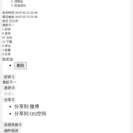
演唱会
其他演出
发布时间 26-07-02 21:55:49
最后修改 26-07-02 21:55:49
状态 已公开
褒贬不一
1 好评
0 差评
67 点击
15 下载
0 评论
1 收藏
0 分享
陈奕迅
删除
好评
1
褒贬不一
差评
0
收藏
1
分享
0
分享到 微博
分享到 QQ空间
反馈失效
0
稿件投诉