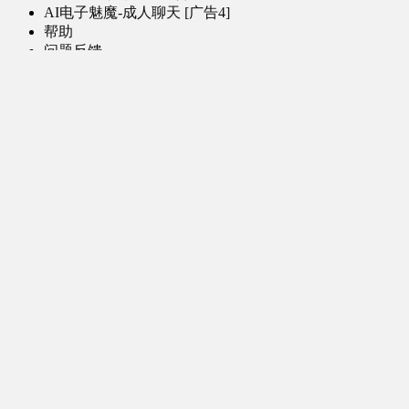
AI电子魅魔-成人聊天 [广告4]
帮助
问题反馈
歌姬PV区
MMD区
演唱会
初音未来演唱会
其他演出
音乐-音频区
虚拟歌手音乐
普通歌手音乐
有声小说-广播剧
同人音声-ASMR [全年龄]
其他音频资源
动漫区
日本动画
国产动画
欧美动画
漫画区
日韩漫画
国产漫画