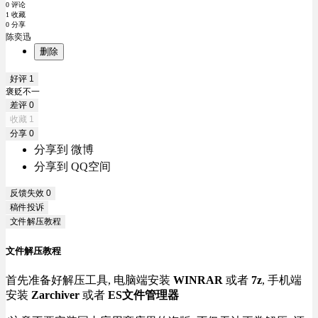
0 评论
1 收藏
0 分享
陈奕迅
删除
好评
1
褒贬不一
差评
0
收藏
1
分享
0
分享到 微博
分享到 QQ空间
反馈失效
0
稿件投诉
文件解压教程
文件解压教程
首先准备好解压工具, 电脑端安装
WINRAR
或者
7z
, 手机端
安装
Zarchiver
或者
ES文件管理器