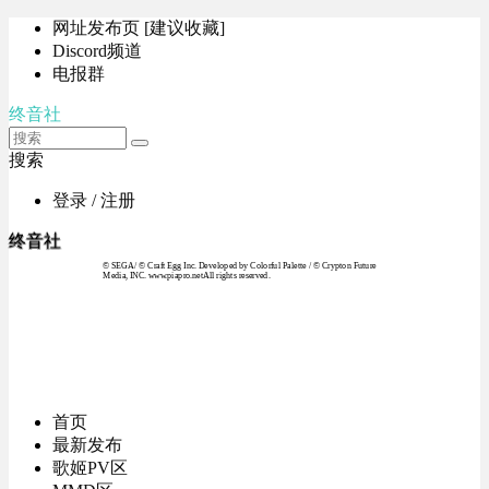
网址发布页 [建议收藏]
Discord频道
电报群
终音社
搜索
登录 / 注册
终音社
© SEGA / © Craft Egg Inc. Developed by Colorful Palette / © Crypton Future
Media, INC. www.piapro.netAll rights reserved.
首页
最新发布
歌姬PV区