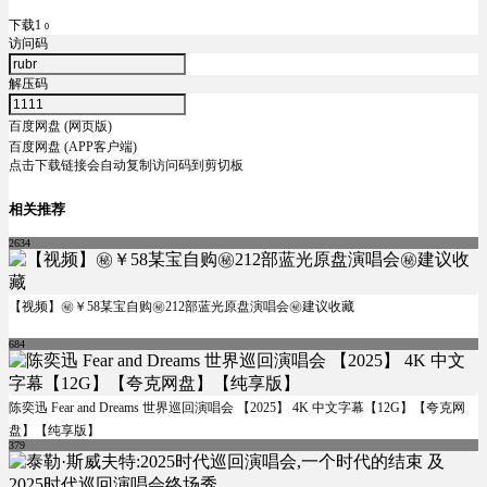
下载1
0
访问码
解压码
百度网盘 (网页版)
百度网盘 (APP客户端)
点击下载链接会自动复制访问码到剪切板
相关推荐
2634
【视频】㊙️￥58某宝自购㊙️212部蓝光原盘演唱会㊙️建议收藏
684
陈奕迅 Fear and Dreams 世界巡回演唱会 【2025】 4K 中文字幕【12G】【夸克网
盘】【纯享版】
379