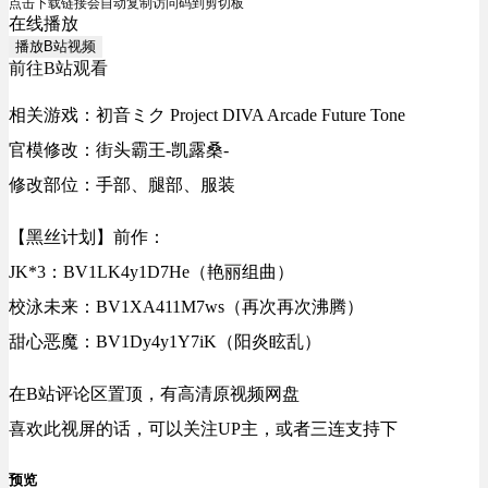
点击下载链接会自动复制访问码到剪切板
在线播放
播放B站视频
前往B站观看
相关游戏：初音ミク Project DIVA Arcade Future Tone
官模修改：街头霸王-凯露桑-
修改部位：手部、腿部、服装
【黑丝计划】前作：
JK*3：BV1LK4y1D7He（艳丽组曲）
校泳未来：BV1XA411M7ws（再次再次沸腾）
甜心恶魔：BV1Dy4y1Y7iK（阳炎眩乱）
在B站评论区置顶，有高清原视频网盘
喜欢此视屏的话，可以关注UP主，或者三连支持下
预览