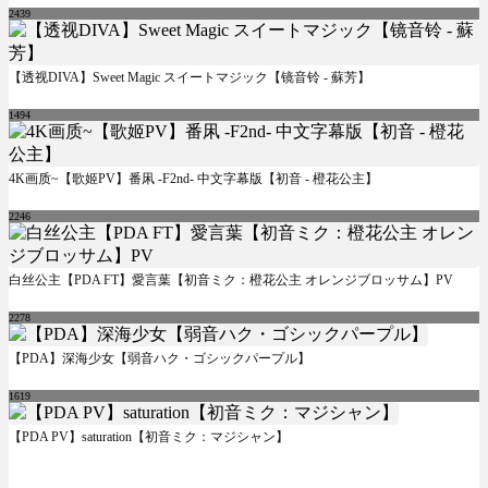
2439
【透视DIVA】Sweet Magic スイートマジック【镜音铃 - 蘇芳】
1494
4K画质~【歌姬PV】番凩 -F2nd- 中文字幕版【初音 - 橙花公主】
2246
白丝公主【PDA FT】愛言葉【初音ミク：橙花公主 オレンジブロッサム】PV
2278
【PDA】深海少女【弱音ハク・ゴシックパープル】
1619
【PDA PV】saturation【初音ミク：マジシャン】