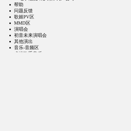
帮助
问题反馈
歌姬PV区
MMD区
演唱会
初音未来演唱会
其他演出
音乐-音频区
虚拟歌手音乐
普通歌手音乐
有声小说-广播剧
同人音声-ASMR [全年龄]
其他音频资源
动漫区
日本动画
国产动画
欧美动画
漫画区
日韩漫画
国产漫画
欧美漫画