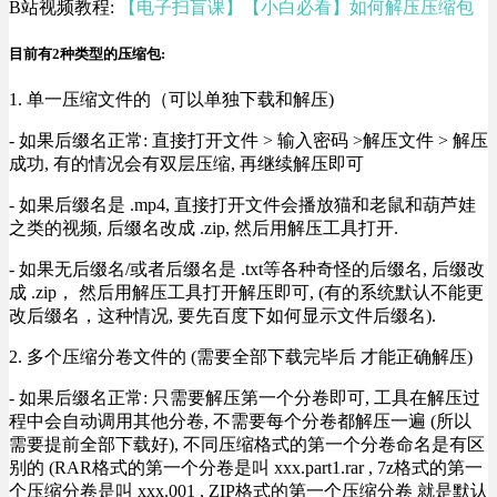
B站视频教程:
【电子扫盲课】【小白必看】如何解压压缩包
目前有2种类型的压缩包:
1. 单一压缩文件的（可以单独下载和解压)
- 如果后缀名正常: 直接打开文件 > 输入密码 >解压文件 > 解压
成功, 有的情况会有双层压缩, 再继续解压即可
- 如果后缀名是 .mp4, 直接打开文件会播放猫和老鼠和葫芦娃
之类的视频, 后缀名改成 .zip, 然后用解压工具打开.
- 如果无后缀名/或者后缀名是 .txt等各种奇怪的后缀名, 后缀改
成 .zip， 然后用解压工具打开解压即可, (有的系统默认不能更
改后缀名，这种情况, 要先百度下如何显示文件后缀名).
2. 多个压缩分卷文件的 (需要全部下载完毕后 才能正确解压)
- 如果后缀名正常: 只需要解压第一个分卷即可, 工具在解压过
程中会自动调用其他分卷, 不需要每个分卷都解压一遍 (所以
需要提前全部下载好), 不同压缩格式的第一个分卷命名是有区
别的 (RAR格式的第一个分卷是叫 xxx.part1.rar , 7z格式的第一
个压缩分卷是叫 xxx.001 , ZIP格式的第一个压缩分卷 就是默认