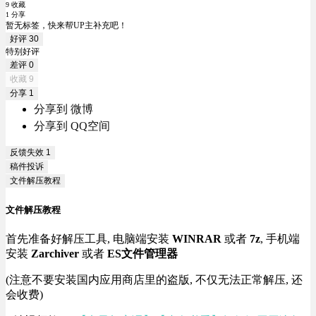
9 收藏
1 分享
暂无标签，快来帮UP主补充吧！
好评
30
特别好评
差评
0
收藏
9
分享
1
分享到 微博
分享到 QQ空间
反馈失效
1
稿件投诉
文件解压教程
文件解压教程
首先准备好解压工具, 电脑端安装
WINRAR
或者
7z
, 手机端
安装
Zarchiver
或者
ES文件管理器
(注意不要安装国内应用商店里的盗版, 不仅无法正常解压, 还
会收费)