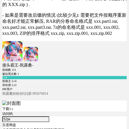
的 XXX.zip ) .
- 如果是需要改后缀的情况 (比较少见): 需要把文件按顺序重新
命名好才能正常解压, RAR的分卷命名格式是 xxx.part1.rar,
xxx.part2.rar, xxx.part3.rar, 7z的命名格式是 xxx.001, xxx.002,
xxx.003, ZIP的排序格式 xxx.zip, xxx.zip.001, xxx.zip.002
接头霸王-凯露桑-
投稿数
211
被拉黑次数
1
Lv4
投稿主 Lv4
评价师 Lv3
8年用户
凯露桑的粉丝QQ群:995676014
下载1
0
访问码
百度网盘