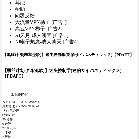
其他
帮助
问题反馈
大流量VPN梯子 [广告1]
高速VPN梯子 [广告2]
AI风月-成人聊天 [广告3]
AI电子魅魔-成人聊天 [广告4]
【黑丝计划(赛车流歌)】迷失控制学(迷的サイバネティックス)【PDAFT】
【黑丝计划(赛车流歌)】迷失控制学(迷的サイバネティックス)
【PDAFT】
歌姬PV区
发布时间 21-03-16 18:05:43
最后修改 21-03-16 18:05:43
状态 已公开
特别好评
30 好评
0 差评
2708 点击
1 下载
7 评论