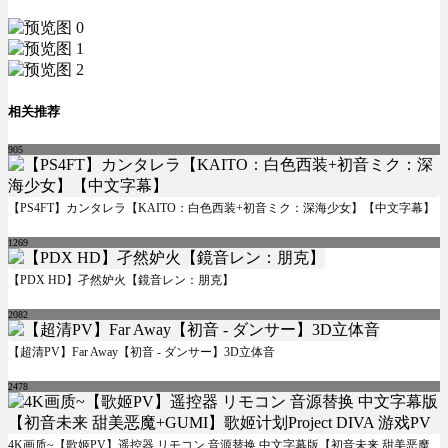
相关推荐
905
【PS4FT】カンタレラ【KAITO：白色西装+初音ミク：深海少女】【中文字幕】
1269
【PDX HD】孑然妒火【鏡音レン：朋克】
2082
【超清PV】Far Away【初音 - ダンサー】3D立体音
2478
4K画质~【歌姬PV】遥控器 リモコン 音源替换 中文字幕版【初音未来 甜美恶魔