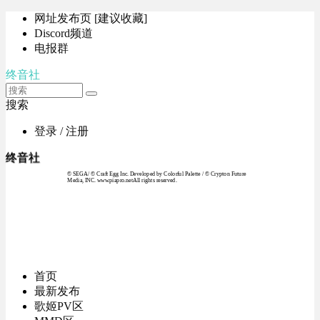
网址发布页 [建议收藏]
Discord频道
电报群
终音社
搜索
登录 / 注册
终音社
© SEGA / © Craft Egg Inc. Developed by Colorful Palette / © Crypton Future
Media, INC. www.piapro.netAll rights reserved.
首页
最新发布
歌姬PV区