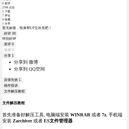
0 差评
2708 点击
1 下载
7 评论
9 收藏
1 分享
暂无标签，快来帮UP主补充吧！
好评
30
特别好评
差评
0
收藏
9
分享
1
分享到 微博
分享到 QQ空间
反馈失效
1
稿件投诉
文件解压教程
文件解压教程
首先准备好解压工具, 电脑端安装
WINRAR
或者
7z
, 手机端
安装
Zarchiver
或者
ES文件管理器