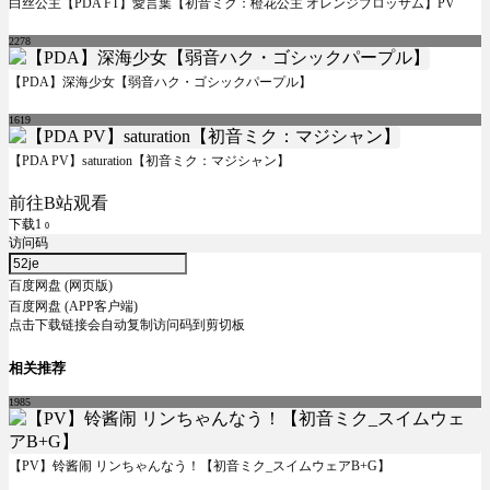
白丝公主【PDA FT】愛言葉【初音ミク：橙花公主 オレンジブロッサム】PV
2278
【PDA】深海少女【弱音ハク・ゴシックパープル】
1619
【PDA PV】saturation【初音ミク：マジシャン】
前往B站观看
下载1
0
访问码
百度网盘 (网页版)
百度网盘 (APP客户端)
点击下载链接会自动复制访问码到剪切板
相关推荐
1985
【PV】铃酱闹 リンちゃんなう！【初音ミク_スイムウェアB+G】