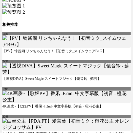
相关推荐
1985
【PV】铃酱闹 リンちゃんなう！【初音ミク_スイムウェアB+G】
2439
【透视DIVA】Sweet Magic スイートマジック【镜音铃 - 蘇芳】
1494
4K画质~【歌姬PV】番凩 -F2nd- 中文字幕版【初音 - 橙花公主】
2246