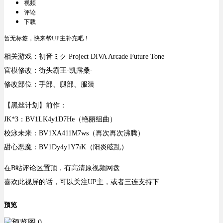
视频
评论
下载
暂无标签，快来帮UP主补充吧！
相关游戏：初音ミク Project DIVA Arcade Future Tone
官模修改：街头霸王-凯露桑-
修改部位：手部、腿部、服装
【黑丝计划】前作：
JK*3：BV1LK4y1D7He（艳丽组曲）
校泳未来：BV1XA411M7ws（再次再次沸腾）
甜心恶魔：BV1Dy4y1Y7iK（阳炎眩乱）
在B站评论区置顶，有高清原视频网盘
喜欢此视屏的话，可以关注UP主，或者三连支持下
预览