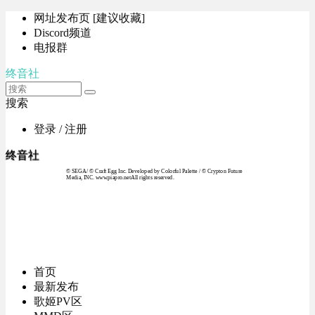
网址发布页 [建议收藏]
Discord频道
电报群
终音社
搜索
登录 / 注册
终音社
© SEGA / © Craft Egg Inc. Developed by Colorful Palette / © Crypton Future
Media, INC. www.piapro.netAll rights reserved.
首页
最新发布
歌姬PV区