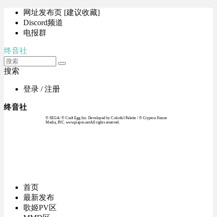
网址发布页 [建议收藏]
Discord频道
电报群
终音社
搜索
登录 / 注册
终音社
© SEGA / © Craft Egg Inc. Developed by Colorful Palette / © Crypton Future
Media, INC. www.piapro.netAll rights reserved.
首页
最新发布
歌姬PV区