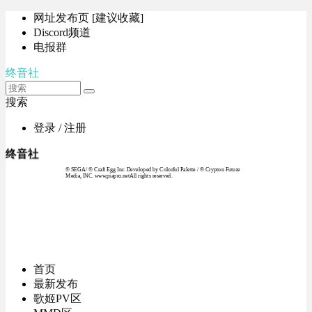
网址发布页 [建议收藏]
Discord频道
电报群
终音社
搜索
登录 / 注册
终音社
© SEGA / © Craft Egg Inc. Developed by Colorful Palette / © Crypton Future
Media, INC. www.piapro.netAll rights reserved.
首页
最新发布
歌姬PV区