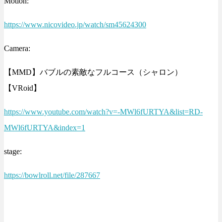
Motion:
https://www.nicovideo.jp/watch/sm45624300
Camera:
【MMD】バブルの素敵なフルコース（シャロン）
【VRoid】
https://www.youtube.com/watch?v=-MWl6fURTYA&list=RD-
MWl6fURTYA&index=1
stage:
https://bowlroll.net/file/287667