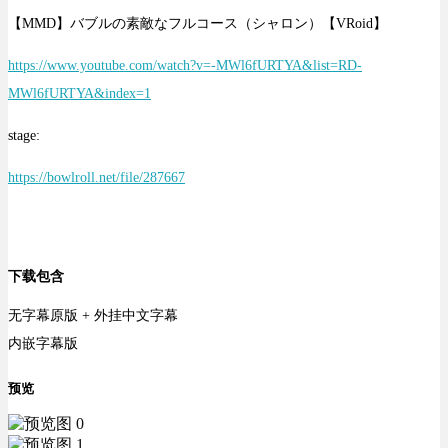
【MMD】バブルの素敵なフルコース（シャロン）【VRoid】
https://www.youtube.com/watch?v=-MWl6fURTYA&list=RD-
MWl6fURTYA&index=1
stage:
https://bowlroll.net/file/287667
下载包含
无字幕原版 + 外挂中文字幕
内嵌字幕版
预览