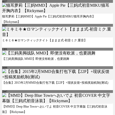
4027
猫耳萝莉【三妈MMD】Apple Pie【三妈式初音MIKU猫耳开胸内衣】
【Rickyman】
1637
ミキミキ★ロマンティックナイト【ままま式-初音ミク.重音】
1301
【三妈美脚战队 MMD】即便没有欧派，也要跳舞
3099
【合集】2015年2月MMD合集打包下载【22P】+现状反馈+投稿奖励机制(测试)
2947
【MMD】Deep Blue Townへおいでよ 初音COVER 中文字幕版【三妈式初音泳
装】【Rickyman】