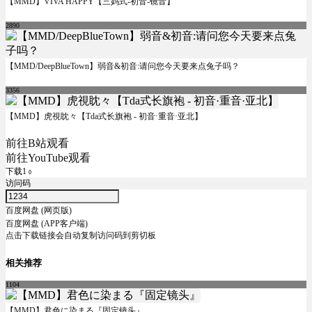
【MMD】VIVA HAPPY【三妈式-初音-镜音】
2890
【MMD/DeepBlueTown】弱音&初音:请问您今天要来点兔子吗？
3356
【MMD】虎視眈々【Tda式长旗袍 - 初音·重音·亚北】
前往B站观看
前往YouTube观看
下载1
0
访问码
百度网盘 (网页版)
百度网盘 (APP客户端)
点击下载链接会自动复制访问码到剪切板
相关推荐
1104
【MMD】君色に染まる『固定镜头』