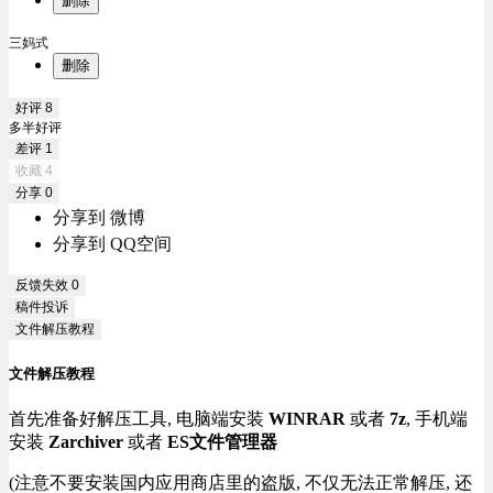
删除
三妈式
删除
好评
8
多半好评
差评
1
收藏
4
分享
0
分享到 微博
分享到 QQ空间
反馈失效
0
稿件投诉
文件解压教程
文件解压教程
首先准备好解压工具, 电脑端安装
WINRAR
或者
7z
, 手机端
安装
Zarchiver
或者
ES文件管理器
(注意不要安装国内应用商店里的盗版, 不仅无法正常解压, 还