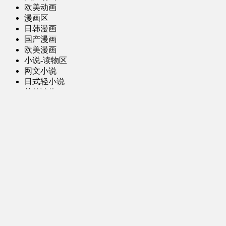
欧美动画
漫画区
日韩漫画
国产漫画
欧美漫画
小说-读物区
网文小说
日式轻小说
其他读物
图片区
ACG图片 [全年龄]
其他图片
AI图片 [全年龄]
游戏区
PC-游戏
手机-游戏
MOD-数据-其他
娱乐-舞蹈区
影视区
电视剧-网剧
电视剧-网剧 [AI生成]