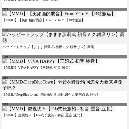
2223
【MMD】【美如画的弱音】From Y To Y 【B站搬运】
1658
ハッピートラップ【ままま萝莉式-初音ミク.鏡音リン】高萌
1904
【MMD】VIVA HAPPY【三妈式-初音-镜音】
2890
【MMD/DeepBlueTown】弱音&初音:请问您今天要来点兔子吗？
3356
【MMD】虎視眈々【Tda式长旗袍 - 初音·重音·亚北】