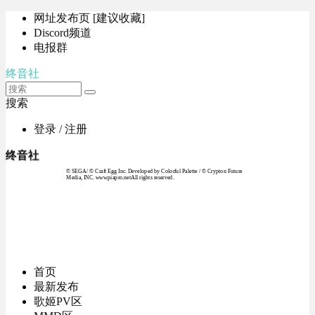
网址发布页 [建议收藏]
Discord频道
电报群
终音社
搜索
登录 / 注册
终音社
© SEGA / © Craft Egg Inc. Developed by Colorful Palette / © Crypton Future
Media, INC. www.piapro.netAll rights reserved.
首页
最新发布
歌姬PV区