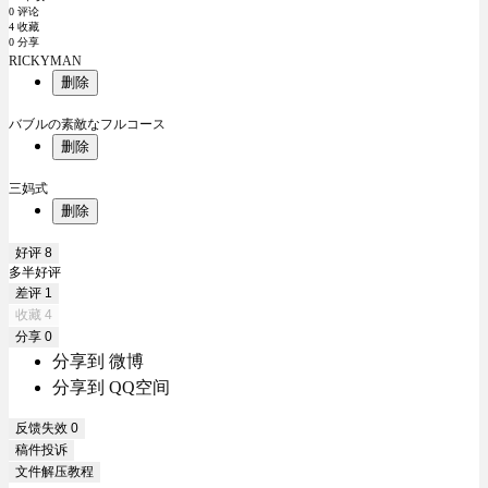
0 评论
4 收藏
0 分享
RICKYMAN
删除
バブルの素敵なフルコース
删除
三妈式
删除
好评
8
多半好评
差评
1
收藏
4
分享
0
分享到 微博
分享到 QQ空间
反馈失效
0
稿件投诉
文件解压教程