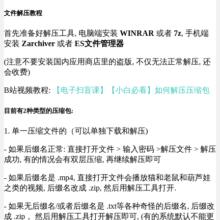
文件解压教程
首先准备好解压工具, 电脑端安装
WINRAR
或者
7z
, 手机端
安装
Zarchiver
或者
ES文件管理器
(注意不要安装国内应用商店里的盗版, 不仅无法正常解压, 还
会收费)
B站视频教程:
【电子扫盲课】【小白必看】如何解压压缩包
目前有2种类型的压缩包:
1. 单一压缩文件的（可以单独下载和解压)
- 如果后缀名正常: 直接打开文件 > 输入密码 >解压文件 > 解压
成功, 有的情况会有双层压缩, 再继续解压即可
- 如果后缀名是 .mp4, 直接打开文件会播放猫和老鼠和葫芦娃
之类的视频, 后缀名改成 .zip, 然后用解压工具打开.
- 如果无后缀名/或者后缀名是 .txt等各种奇怪的后缀名, 后缀改
成 .zip， 然后用解压工具打开解压即可, (有的系统默认不能更