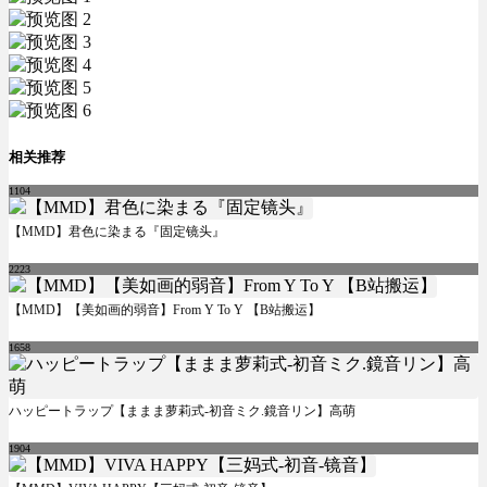
相关推荐
1104
【MMD】君色に染まる『固定镜头』
2223
【MMD】【美如画的弱音】From Y To Y 【B站搬运】
1658
ハッピートラップ【ままま萝莉式-初音ミク.鏡音リン】高萌
1904