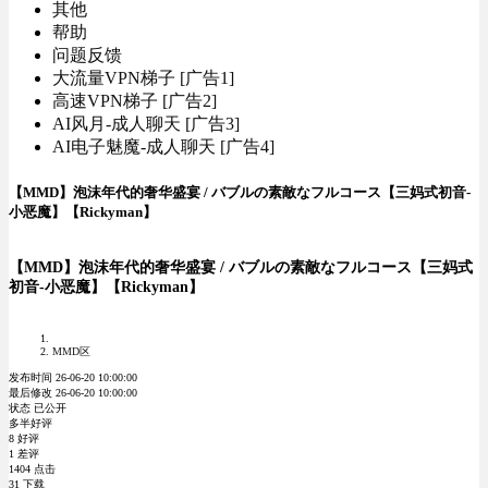
其他
帮助
问题反馈
大流量VPN梯子 [广告1]
高速VPN梯子 [广告2]
AI风月-成人聊天 [广告3]
AI电子魅魔-成人聊天 [广告4]
【MMD】泡沫年代的奢华盛宴 / バブルの素敵なフルコース【三妈式初音-
小恶魔】【Rickyman】
【MMD】泡沫年代的奢华盛宴 / バブルの素敵なフルコース【三妈式
初音-小恶魔】【Rickyman】
MMD区
发布时间 26-06-20 10:00:00
最后修改 26-06-20 10:00:00
状态 已公开
多半好评
8 好评
1 差评
1404 点击
31 下载