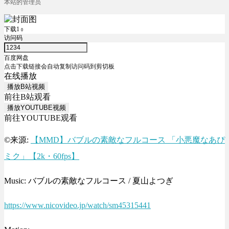
本站的管理员
下载1
0
访问码
百度网盘
点击下载链接会自动复制访问码到剪切板
在线播放
播放B站视频
前往B站观看
播放YOUTUBE视频
前往YOUTUBE观看
©来源:
【MMD】バブルの素敵なフルコース 「小悪魔なあぴ
ミク」【2k・60fps】
Music: バブルの素敵なフルコース / 夏山よつぎ
https://www.nicovideo.jp/watch/sm45315441