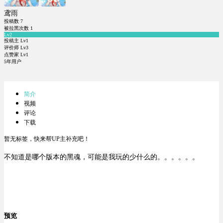
鸢雨
投稿数
7
被拉黑次数
1
Lv2
投稿主 Lv1
评价师 Lv3
点赞家 Lv1
5年用户
简介
视频
评论
下载
暂无标签，快来帮UP主补充吧！
不知道是哪个版本的黑魂，可能是我玩的少什么的。。。。。。
预览