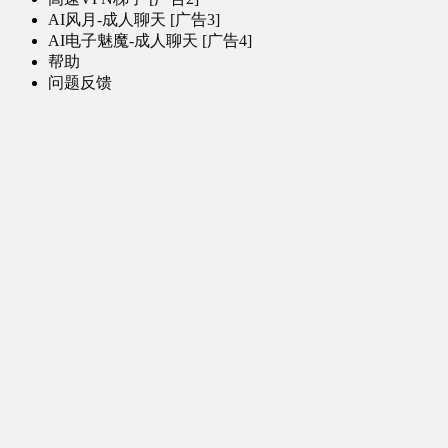
AI风月-成人聊天 [广告3]
AI电子魅魔-成人聊天 [广告4]
帮助
问题反馈
歌姬PV区
MMD区
演唱会
初音未来演唱会
其他演出
音乐-音频区
虚拟歌手音乐
普通歌手音乐
有声小说-广播剧
同人音声-ASMR [全年龄]
其他音频资源
动漫区
日本动画
国产动画
欧美动画
漫画区
日韩漫画