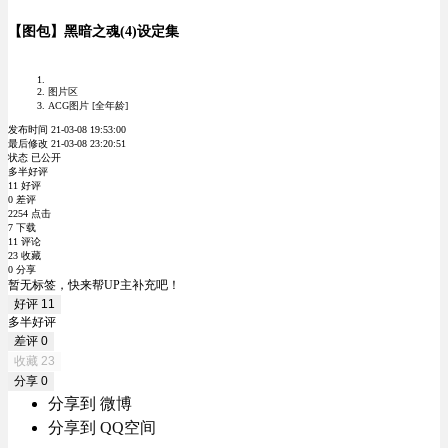
【图包】黑暗之魂(4)设定集
图片区
ACG图片 [全年龄]
发布时间 21-03-08 19:53:00
最后修改 21-03-08 23:20:51
状态 已公开
多半好评
11 好评
0 差评
2254 点击
7 下载
11 评论
23 收藏
0 分享
暂无标签，快来帮UP主补充吧！
好评
11
多半好评
差评
0
收藏
23
分享
0
分享到 微博
分享到 QQ空间