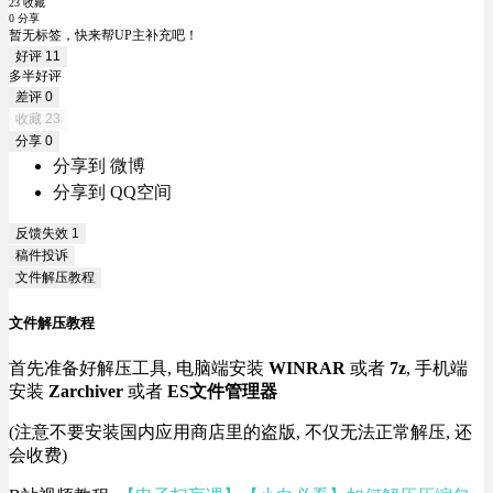
23 收藏
0 分享
暂无标签，快来帮UP主补充吧！
好评
11
多半好评
差评
0
收藏
23
分享
0
分享到 微博
分享到 QQ空间
反馈失效
1
稿件投诉
文件解压教程
文件解压教程
首先准备好解压工具, 电脑端安装
WINRAR
或者
7z
, 手机端
安装
Zarchiver
或者
ES文件管理器
(注意不要安装国内应用商店里的盗版, 不仅无法正常解压, 还
会收费)