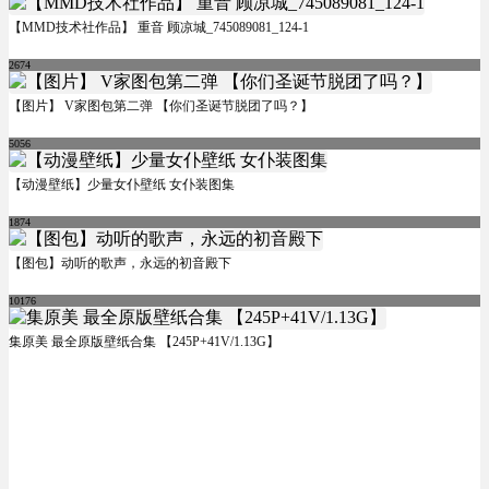
【MMD技术社作品】 重音 顾凉城_745089081_124-1
2674
【图片】 V家图包第二弹 【你们圣诞节脱团了吗？】
5056
【动漫壁纸】少量女仆壁纸 女仆装图集
1874
【图包】动听的歌声，永远的初音殿下
10176
集原美 最全原版壁纸合集 【245P+41V/1.13G】