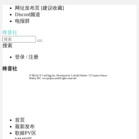
网址发布页 [建议收藏]
Discord频道
电报群
终音社
搜索
登录 / 注册
终音社
© SEGA / © Craft Egg Inc. Developed by Colorful Palette / © Crypton Future
Media, INC. www.piapro.netAll rights reserved.
首页
最新发布
歌姬PV区