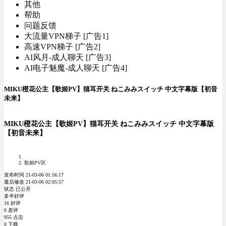
其他
帮助
问题反馈
大流量VPN梯子 [广告1]
高速VPN梯子 [广告2]
AI风月-成人聊天 [广告3]
AI电子魅魔-成人聊天 [广告4]
MIKU橙花公主【歌姬PV】猫耳开关 ねこみみスイッチ 中文字幕版【初音
未来】
MIKU橙花公主【歌姬PV】猫耳开关 ねこみみスイッチ 中文字幕版
【初音未来】
歌姬PV区
发布时间 21-03-06 01:56:17
最后修改 21-03-06 02:05:57
状态 已公开
多半好评
16 好评
0 差评
955 点击
0 下载