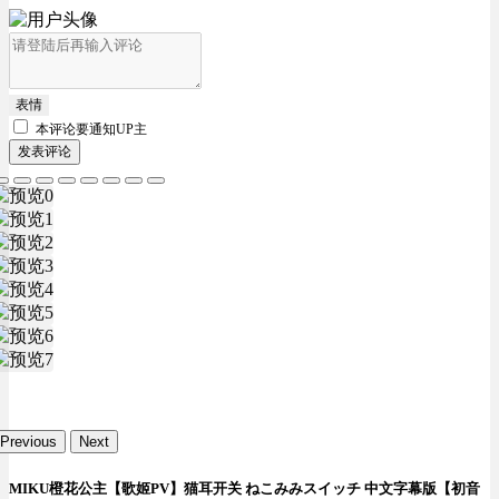
表情
本评论要
通知UP主
发表评论
Previous
Next
MIKU橙花公主【歌姬PV】猫耳开关 ねこみみスイッチ 中文字幕版【初音