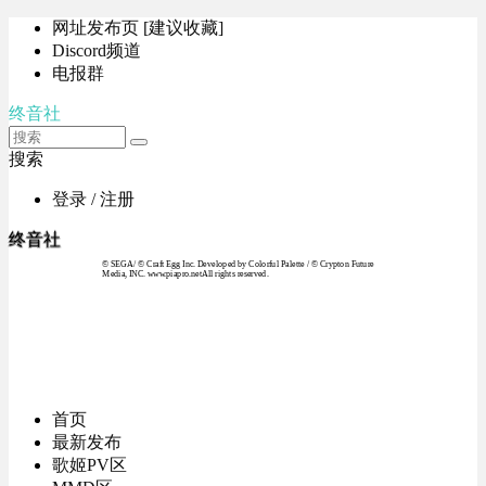
网址发布页 [建议收藏]
Discord频道
电报群
终音社
搜索
登录 / 注册
终音社
© SEGA / © Craft Egg Inc. Developed by Colorful Palette / © Crypton Future
Media, INC. www.piapro.netAll rights reserved.
首页
最新发布
歌姬PV区