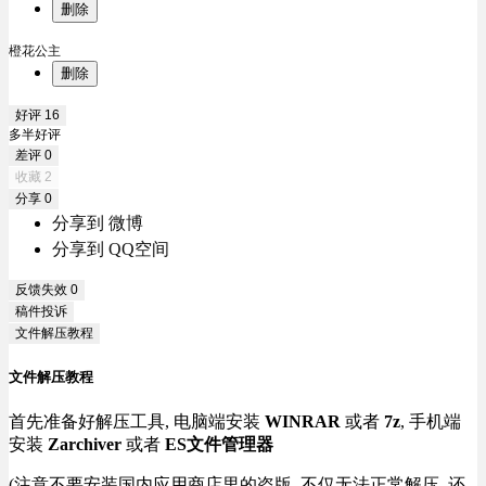
删除
橙花公主
删除
好评
16
多半好评
差评
0
收藏
2
分享
0
分享到 微博
分享到 QQ空间
反馈失效
0
稿件投诉
文件解压教程
文件解压教程
首先准备好解压工具, 电脑端安装
WINRAR
或者
7z
, 手机端
安装
Zarchiver
或者
ES文件管理器
(注意不要安装国内应用商店里的盗版, 不仅无法正常解压, 还