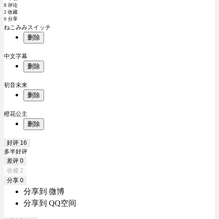
8 评论
2 收藏
0 分享
ねこみみスイッチ
删除
中文字幕
删除
初音未来
删除
橙花公主
删除
好评
16
多半好评
差评
0
收藏
2
分享
0
分享到 微博
分享到 QQ空间