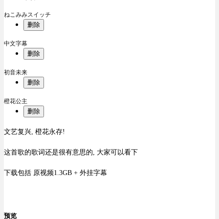
ねこみみスイッチ
删除
中文字幕
删除
初音未来
删除
橙花公主
删除
文艺复兴, 橙花永存!
这首歌的歌词还是很有意思的, 大家可以看下
下载包括 原视频1.3GB + 外挂字幕
预览