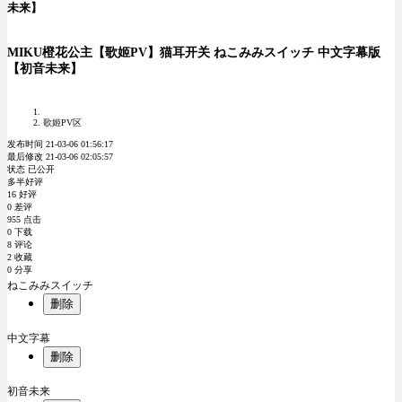
未来】
MIKU橙花公主【歌姬PV】猫耳开关 ねこみみスイッチ 中文字幕版
【初音未来】
歌姬PV区
发布时间 21-03-06 01:56:17
最后修改 21-03-06 02:05:57
状态 已公开
多半好评
16 好评
0 差评
955 点击
0 下载
8 评论
2 收藏
0 分享
ねこみみスイッチ
删除
中文字幕
删除
初音未来