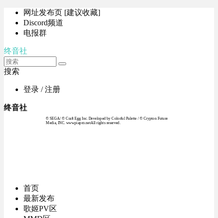
网址发布页 [建议收藏]
Discord频道
电报群
终音社
搜索
登录 / 注册
终音社
© SEGA / © Craft Egg Inc. Developed by Colorful Palette / © Crypton Future
Media, INC. www.piapro.netAll rights reserved.
首页
最新发布
歌姬PV区