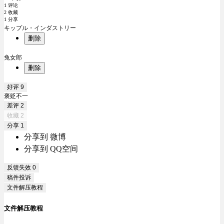
1 评论
2 收藏
1 分享
キップル・インダストリー
删除
兔女郎
删除
好评
9
褒贬不一
差评
2
收藏
2
分享
1
分享到 微博
分享到 QQ空间
反馈失效
0
稿件投诉
文件解压教程
文件解压教程