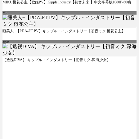
MIKU橙花公主【歌姬PV】Kipple Industry【初音未来 】中文字幕版1080P-60帧
2461
睡美人~【PDA-FT PV】キップル・インダストリー【初音ミク 橙花公主】
2950
【透视DIVA】 キップル・インダストリー【初音ミク-深海少女】