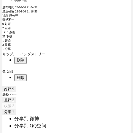
歌姬PV区
发布时间 26-06-06 21:04:52
最后修改 26-06-06 21:16:53
状态 已公开
褒贬不一
9 好评
2 差评
1419 点击
25 下载
1 评论
2 收藏
1 分享
キップル・インダストリー
删除
兔女郎
删除
好评
9
褒贬不一
差评
2
收藏
2
分享
1
分享到 微博
分享到 QQ空间