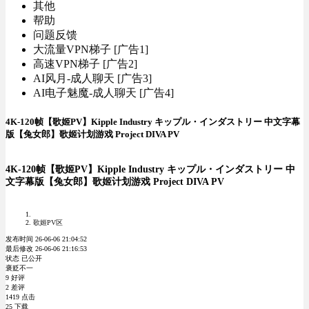
其他
帮助
问题反馈
大流量VPN梯子 [广告1]
高速VPN梯子 [广告2]
AI风月-成人聊天 [广告3]
AI电子魅魔-成人聊天 [广告4]
4K-120帧【歌姬PV】Kipple Industry キップル・インダストリー 中文字幕
版【兔女郎】歌姬计划游戏 Project DIVA PV
4K-120帧【歌姬PV】Kipple Industry キップル・インダストリー 中
文字幕版【兔女郎】歌姬计划游戏 Project DIVA PV
歌姬PV区
发布时间 26-06-06 21:04:52
最后修改 26-06-06 21:16:53
状态 已公开
褒贬不一
9 好评
2 差评
1419 点击
25 下载