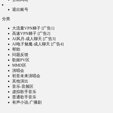
退出账号
分类
大流量VPN梯子 [广告1]
高速VPN梯子 [广告2]
AI风月-成人聊天 [广告3]
AI电子魅魔-成人聊天 [广告4]
帮助
问题反馈
歌姬PV区
MMD区
演唱会
初音未来演唱会
其他演出
音乐-音频区
虚拟歌手音乐
普通歌手音乐
有声小说-广播剧
同人音声-ASMR [全年龄]
其他音频资源