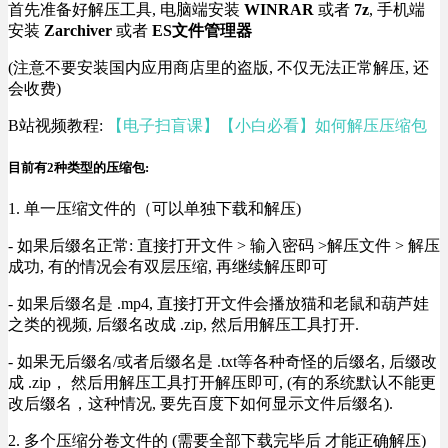
首先准备好解压工具, 电脑端安装
WINRAR
或者
7z
, 手机端
安装
Zarchiver
或者
ES文件管理器
(注意不要安装国内应用商店里的盗版, 不仅无法正常解压, 还
会收费)
B站视频教程:
【电子扫盲课】【小白必看】如何解压压缩包
目前有2种类型的压缩包:
1. 单一压缩文件的（可以单独下载和解压)
- 如果后缀名正常: 直接打开文件 > 输入密码 >解压文件 > 解压
成功, 有的情况会有双层压缩, 再继续解压即可
- 如果后缀名是 .mp4, 直接打开文件会播放猫和老鼠和葫芦娃
之类的视频, 后缀名改成 .zip, 然后用解压工具打开.
- 如果无后缀名/或者后缀名是 .txt等各种奇怪的后缀名, 后缀改
成 .zip， 然后用解压工具打开解压即可, (有的系统默认不能更
改后缀名，这种情况, 要先百度下如何显示文件后缀名).
2. 多个压缩分卷文件的 (需要全部下载完毕后 才能正确解压)