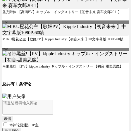
圣光附体!【高清PV】キップル・インダストリー【初音未来 赛车女郎2011】
1350
MIKU橙花公主【歌姬PV】Kipple Industry【初音未来 】中文字幕版1080P-60帧
2586
吊带黑丝!【PV】kipple industry キップル・インダストリー 【初音-甜美恶魔】
总共有 1 条评论
表情
本评论要
通知UP主