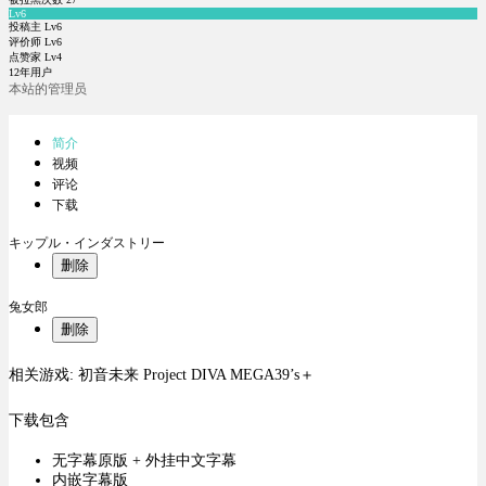
Lv6
投稿主 Lv6
评价师 Lv6
点赞家 Lv4
12年用户
本站的管理员
简介
视频
评论
下载
キップル・インダストリー
删除
兔女郎
删除
相关游戏: 初音未来 Project DIVA MEGA39’s＋
下载包含
无字幕原版 + 外挂中文字幕
内嵌字幕版