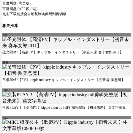
百度网盘 (网页版)
百度网盘 (APP客户端)
点击下载链接会自动复制访问码到剪切板
相关推荐
2099
圣光附体!【高清PV】キップル・インダストリー【初音未来 赛车女郎2011】
2585
吊带黑丝!【PV】kipple industry キップル・インダストリー 【初音-甜美恶魔】
1880
换装PLAY！【高清PV】kipple industry full剪辑完整版【初音未来】 英文字幕版
1350