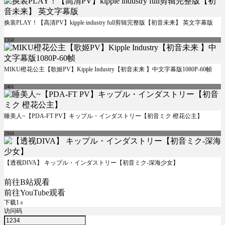
换装PLAY！【高清PV】kipple industry full剪辑完整版【初音未来】 英文字幕版
1350
MIKU橙花公主【歌姬PV】Kipple Industry【初音未来 】中文字幕版1080P-60帧
2461
睡美人~【PDA-FT PV】キップル・インダストリー【初音ミク 橙花公主】
2950
【透视DIVA】 キップル・インダストリー【初音ミク-深海少女】
前往B站观看
前往YouTube观看
下载1
0
访问码