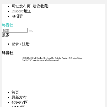
网址发布页 [建议收藏]
Discord频道
电报群
终音社
搜索
登录 / 注册
终音社
© SEGA / © Craft Egg Inc. Developed by Colorful Palette / © Crypton Future
Media, INC. www.piapro.netAll rights reserved.
首页
最新发布
歌姬PV区