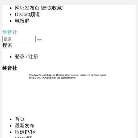
网址发布页 [建议收藏]
Discord频道
电报群
终音社
搜索
登录 / 注册
终音社
© SEGA / © Craft Egg Inc. Developed by Colorful Palette / © Crypton Future
Media, INC. www.piapro.netAll rights reserved.
首页
最新发布
歌姬PV区