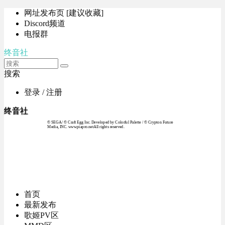
网址发布页 [建议收藏]
Discord频道
电报群
终音社
搜索
登录 / 注册
终音社
© SEGA / © Craft Egg Inc. Developed by Colorful Palette / © Crypton Future
Media, INC. www.piapro.netAll rights reserved.
首页
最新发布
歌姬PV区