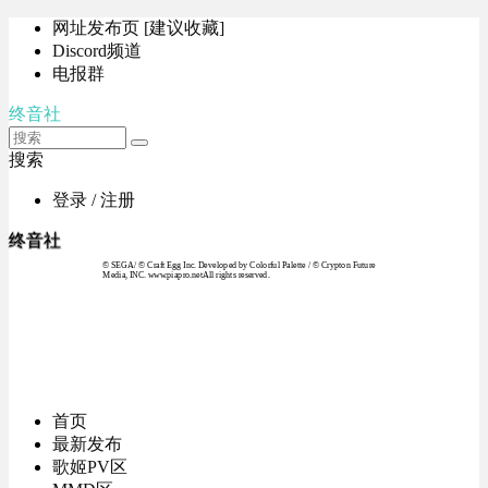
网址发布页 [建议收藏]
Discord频道
电报群
终音社
搜索
登录 / 注册
终音社
© SEGA / © Craft Egg Inc. Developed by Colorful Palette / © Crypton Future
Media, INC. www.piapro.netAll rights reserved.
首页
最新发布
歌姬PV区