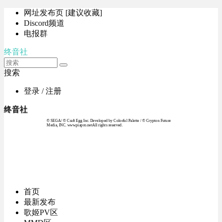
网址发布页 [建议收藏]
Discord频道
电报群
终音社
搜索
登录 / 注册
终音社
© SEGA / © Craft Egg Inc. Developed by Colorful Palette / © Crypton Future
Media, INC. www.piapro.netAll rights reserved.
首页
最新发布
歌姬PV区