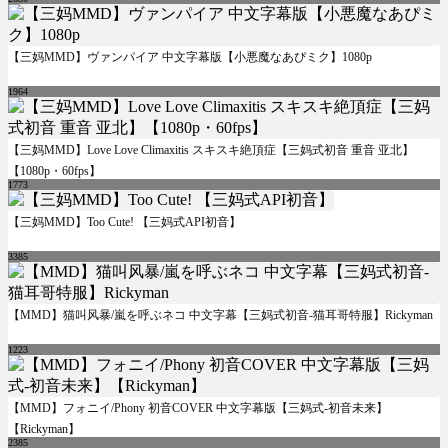
【三妈MMD】ヴァンパイア 中文字幕版【小悪魔なあぴミク】1080p
1964
【三妈MMD】Love Love Climaxitis スキスキ絶頂症【三妈式初音 重音 亚北】
【1080p・60fps】
1773
【三妈MMD】Too Cute! 【三妈式API初音】
3385
【MMD】猫叫风暴/嵐を呼ぶネコ 中文字幕【三妈式初音-猫耳哥特服】Rickyman
1223
【MMD】フォニイ/Phony 初音COVER 中文字幕版【三妈式-初音未来】
【Rickyman】
2385