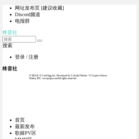
网址发布页 [建议收藏]
Discord频道
电报群
终音社
搜索
登录 / 注册
终音社
© SEGA / © Craft Egg Inc. Developed by Colorful Palette / © Crypton Future
Media, INC. www.piapro.netAll rights reserved.
首页
最新发布
歌姬PV区