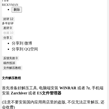
1 分享
RICKYMAN
删除
好评
12
多半好评
差评
0
收藏
10
分享
1
分享到 微博
分享到 QQ空间
反馈失效
0
稿件投诉
文件解压教程
文件解压教程
首先准备好解压工具, 电脑端安装
WINRAR
或者
7z
, 手机端
安装
Zarchiver
或者
ES文件管理器
(注意不要安装国内应用商店里的盗版, 不仅无法正常解压, 还
会收费)