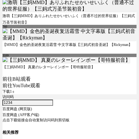
激萌【三妈MMD】ありふれたせかいせいふく（普通不过的世界征服）【三妈式
万圣节装初音】
760
【MMD】金色的圣诞夜复活霜雪 中文字幕版【三妈式初音圣诞】【Rickyman】
3599
【三妈MMD】 真夏のレターレインボー【哥特服初音】
前往B站观看
前往YouTube观看
下载1
0
访问码
百度网盘 (网页版)
百度网盘 (APP客户端)
点击下载链接会自动复制访问码到剪切板
相关推荐