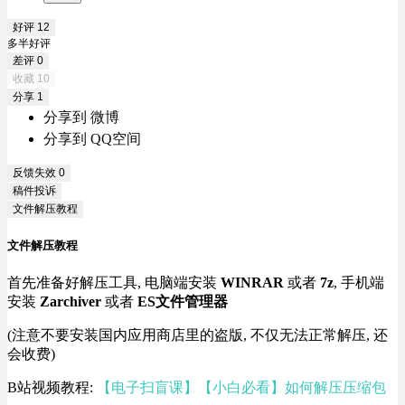
好评
12
多半好评
差评
0
收藏
10
分享
1
分享到 微博
分享到 QQ空间
反馈失效
0
稿件投诉
文件解压教程
文件解压教程
首先准备好解压工具, 电脑端安装
WINRAR
或者
7z
, 手机端
安装
Zarchiver
或者
ES文件管理器
(注意不要安装国内应用商店里的盗版, 不仅无法正常解压, 还
会收费)
B站视频教程:
【电子扫盲课】【小白必看】如何解压压缩包