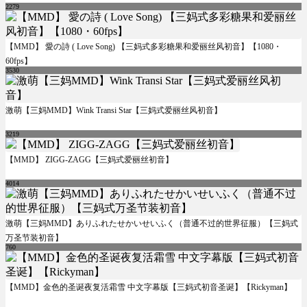
2279
【MMD】 愛の詩 ( Love Song) 【三妈式多彩糖果和爱丽丝风初音】【1080・
60fps】
3530
激萌【三妈MMD】Wink Transi Star【三妈式爱丽丝风初音】
3219
【MMD】 ZIGG-ZAGG【三妈式爱丽丝初音】
4014
激萌【三妈MMD】ありふれたせかいせいふく（普通不过的世界征服）【三妈式
万圣节装初音】
760
【MMD】金色的圣诞夜复活霜雪 中文字幕版【三妈式初音圣诞】【Rickyman】