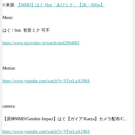
©来源:
【MMD】はぐ Hug「あぴミク」【2K・60fps】
Music:
はぐ / feat. 初音ミク 可不
https://www.nicovideo.jp/watch/sm42994083
Motion:
https://www.youtube.com/watch?v=VForLnA198A
camera:
【原神MMD/Genshin Impact】はぐ【ガイア/Kaeya】カメラ配布/C...
https://www.youtube.com/watch?v=VForLnA198A