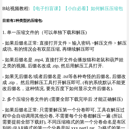
B站视频教程:
【电子扫盲课】【小白必看】如何解压压缩包
目前有2种类型的压缩包:
1. 单一压缩文件的（可以单独下载和解压)
- 如果后缀名正常: 直接打开文件 > 输入密码 >解压文件 > 解压
成功, 有的情况会有双层压缩, 再继续解压即可
- 如果后缀名是 .mp4, 直接打开文件会播放猫和老鼠和葫芦娃
之类的视频, 后缀名改成 .zip, 然后用解压工具打开.
- 如果无后缀名/或者后缀名是 .txt等各种奇怪的后缀名, 后缀改
成 .zip， 然后用解压工具打开解压即可, (有的系统默认不能更
改后缀名，这种情况, 要先百度下如何显示文件后缀名).
2. 多个压缩分卷文件的 (需要全部下载完毕后 才能正确解压)
- 如果后缀名正常: 只需要解压第一个分卷即可, 工具在解压过
程中会自动调用其他分卷, 不需要每个分卷都解压一遍 (所以
需要提前全部下载好), 不同压缩格式的第一个分卷命名是有区
别的 (RAR格式的第一个分卷是叫 xxx.part1.rar , 7z格式的第一