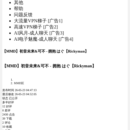
其他
帮助
问题反馈
大流量VPN梯子 [广告1]
高速VPN梯子 [广告2]
AI风月-成人聊天 [广告3]
AI电子魅魔-成人聊天 [广告4]
【MMD】初音未来&可不 - 拥抱 はぐ【Rickyman】
【MMD】初音未来&可不 - 拥抱 はぐ【Rickyman】
MMD区
发布时间 26-05-23 04:47:13
最后修改 26-05-23 04:52:05
状态 已公开
多半好评
12 好评
0 差评
2430 点击
39 下载
2 评论
10 收藏