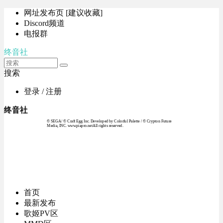
网址发布页 [建议收藏]
Discord频道
电报群
终音社
搜索
登录 / 注册
终音社
© SEGA / © Craft Egg Inc. Developed by Colorful Palette / © Crypton Future
Media, INC. www.piapro.netAll rights reserved.
首页
最新发布
歌姬PV区