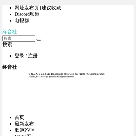
网址发布页 [建议收藏]
Discord频道
电报群
终音社
搜索
登录 / 注册
终音社
© SEGA / © Craft Egg Inc. Developed by Colorful Palette / © Crypton Future
Media, INC. www.piapro.netAll rights reserved.
首页
最新发布
歌姬PV区