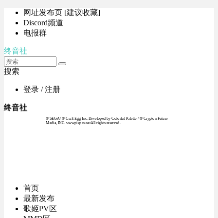
网址发布页 [建议收藏]
Discord频道
电报群
终音社
搜索
登录 / 注册
终音社
© SEGA / © Craft Egg Inc. Developed by Colorful Palette / © Crypton Future
Media, INC. www.piapro.netAll rights reserved.
首页
最新发布
歌姬PV区