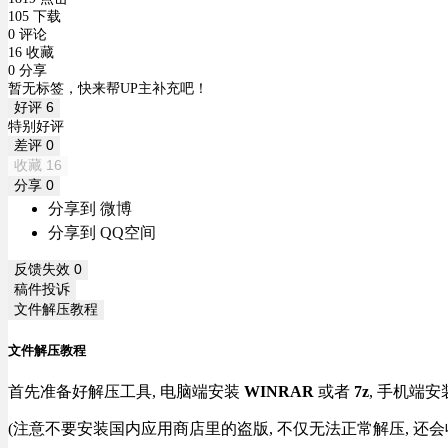
105 下载
0 评论
16 收藏
0 分享
暂无标签，快来帮UP主补充吧！
好评
6
特别好评
差评
0
收藏
16
分享
0
分享到 微博
分享到 QQ空间
反馈失效
0
稿件投诉
文件解压教程
文件解压教程
首先准备好解压工具, 电脑端安装
WINRAR
或者
7z
, 手机端安
(注意不要安装国内应用商店里的盗版, 不仅无法正常解压, 还会