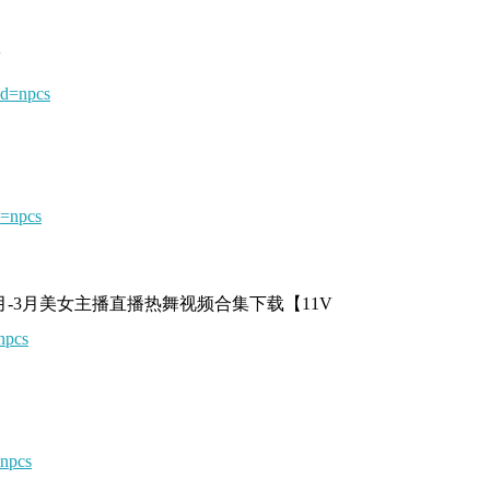
V
d=npcs
=npcs
1月-3月美女主播直播热舞视频合集下载【11V
npcs
npcs