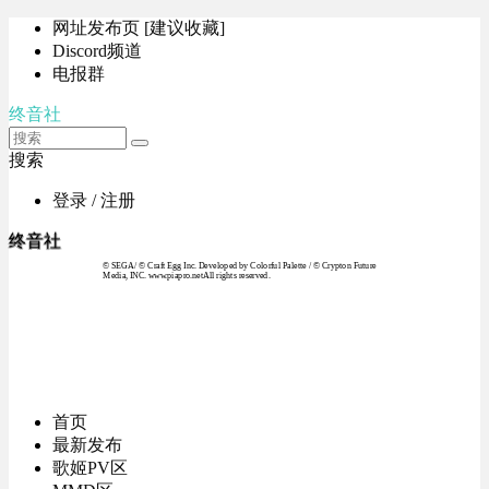
网址发布页 [建议收藏]
Discord频道
电报群
终音社
搜索
登录 / 注册
终音社
© SEGA / © Craft Egg Inc. Developed by Colorful Palette / © Crypton Future
Media, INC. www.piapro.netAll rights reserved.
首页
最新发布
歌姬PV区