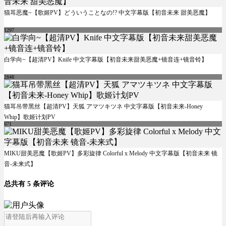
猫耳恶魔~【歌姬PV】どういうことなの!? 中文字幕版【初音未来 甜美恶魔】
1297
白学向~【超清PV】Knife 中文字幕版【初音未来甜美恶魔+镜音连+镜音铃】
2848
猫耳吊带黑丝【超清PV】天狐 アマツキツネ 中文字幕版【初音未来-Honey
Whip】歌姬计划PV
671
MIKU甜美恶魔【歌姬PV】多彩旋律 Colorful x Melody 中文字幕版【初音未来 镜
音-未来式】
总共有 5 条评论