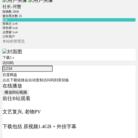
社长-河蟹
投稿数
2958
被拉黑次数
25
Lv6
投稿主 Lv6
评价师 Lv6
点赞家 Lv4
12年用户
本站的管理员
下载1
0
访问码
百度网盘
点击下载链接会自动复制访问码到剪切板
在线播放
播放B站视频
前往B站观看
文艺复兴, 老物PV
下载包括 原视频1.4GB + 外挂字幕