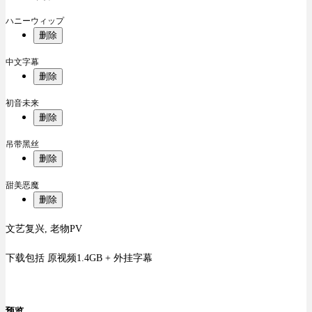
ハニーウィップ
删除
中文字幕
删除
初音未来
删除
吊带黑丝
删除
甜美恶魔
删除
文艺复兴, 老物PV
下载包括 原视频1.4GB + 外挂字幕
预览