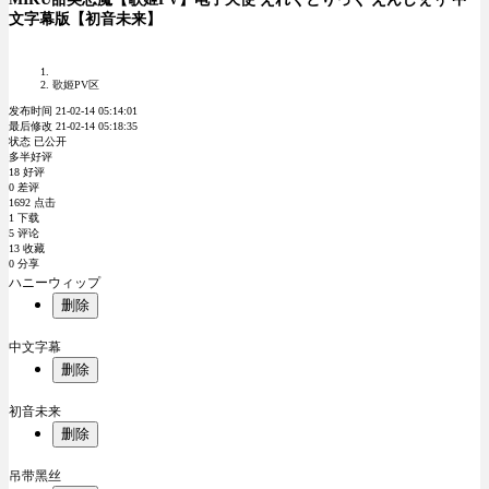
文字幕版【初音未来】
歌姬PV区
发布时间 21-02-14 05:14:01
最后修改 21-02-14 05:18:35
状态 已公开
多半好评
18 好评
0 差评
1692 点击
1 下载
5 评论
13 收藏
0 分享
ハニーウィップ
删除
中文字幕
删除
初音未来
删除
吊带黑丝