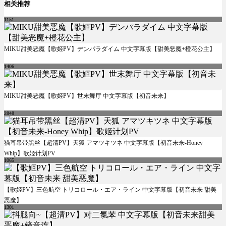
相关推荐
1151
MIKU甜美恶魔【歌姬PV】デンパラダイム 中文字幕版【甜美恶魔+橙花公主】
1406
MIKU甜美恶魔【歌姬PV】世末舞厅 中文字幕版【初音未来】
2848
猫耳吊带黑丝【超清PV】天狐 アマツキツネ 中文字幕版【初音未来-Honey
Whip】歌姬计划PV
1065
【歌姬PV】三色航空 トリコロール・エア・ライン 中文字幕版【初音未来 甜美
恶魔】
1301