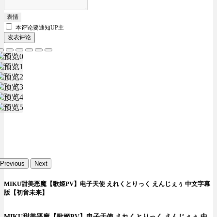
表情
本评论要
通知UP主
发表评论
Previous
Next
MIKU甜美恶魔【歌姬PV】电子天使 えれくとりっく えんじぇぅ 中文字幕
版【初音未来】
MIKU甜美恶魔【歌姬PV】电子天使 えれくとりっく えんじぇぅ 中