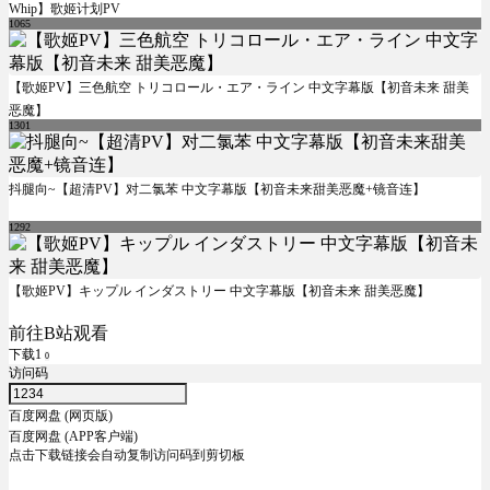
Whip】歌姬计划PV
1065
【歌姬PV】三色航空 トリコロール・エア・ライン 中文字幕版【初音未来 甜美
恶魔】
1301
抖腿向~【超清PV】对二氯苯 中文字幕版【初音未来甜美恶魔+镜音连】
1292
【歌姬PV】キップル インダストリー 中文字幕版【初音未来 甜美恶魔】
前往B站观看
下载1
0
访问码
百度网盘 (网页版)
百度网盘 (APP客户端)
点击下载链接会自动复制访问码到剪切板