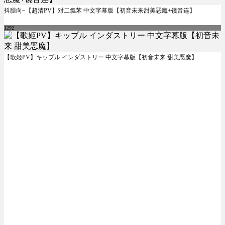
抖腿向~【超清PV】对二氯苯 中文字幕版【初音未来甜美恶魔+镜音连】
1292
【歌姬PV】キップル インダストリー 中文字幕版【初音未来 甜美恶魔】