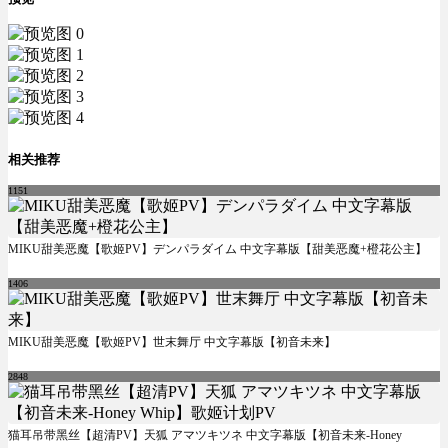
相关推荐
1151
MIKU甜美恶魔【歌姬PV】デンパラダイム 中文字幕版【甜美恶魔+橙花公主】
1406
MIKU甜美恶魔【歌姬PV】世末舞厅 中文字幕版【初音未来】
2848
猫耳吊带黑丝【超清PV】天狐 アマツキツネ 中文字幕版【初音未来-Honey