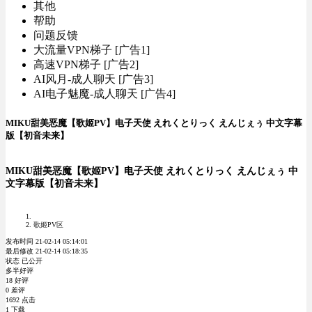
其他
帮助
问题反馈
大流量VPN梯子 [广告1]
高速VPN梯子 [广告2]
AI风月-成人聊天 [广告3]
AI电子魅魔-成人聊天 [广告4]
MIKU甜美恶魔【歌姬PV】电子天使 えれくとりっく えんじぇぅ 中文字幕
版【初音未来】
MIKU甜美恶魔【歌姬PV】电子天使 えれくとりっく えんじぇぅ 中
文字幕版【初音未来】
歌姬PV区
发布时间 21-02-14 05:14:01
最后修改 21-02-14 05:18:35
状态 已公开
多半好评
18 好评
0 差评
1692 点击
1 下载