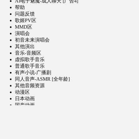
AI电子魅魔-成人聊天 [广告4]
帮助
问题反馈
歌姬PV区
MMD区
演唱会
初音未来演唱会
其他演出
音乐-音频区
虚拟歌手音乐
普通歌手音乐
有声小说-广播剧
同人音声-ASMR [全年龄]
其他音频资源
动漫区
日本动画
国产动画
欧美动画
漫画区
日韩漫画
国产漫画
欧美漫画