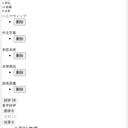
5 评论
13 收藏
0 分享
ハニーウィップ
删除
中文字幕
删除
初音未来
删除
吊带黑丝
删除
甜美恶魔
删除
好评
18
多半好评
差评
0
收藏
13
分享
0