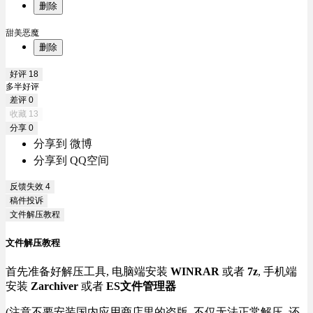
删除
甜美恶魔
删除
好评
18
多半好评
差评
0
收藏
13
分享
0
分享到 微博
分享到 QQ空间
反馈失效
4
稿件投诉
文件解压教程
文件解压教程
首先准备好解压工具, 电脑端安装
WINRAR
或者
7z
, 手机端
安装
Zarchiver
或者
ES文件管理器
(注意不要安装国内应用商店里的盗版, 不仅无法正常解压, 还