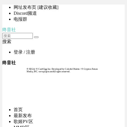
网址发布页 [建议收藏]
Discord频道
电报群
终音社
搜索
登录 / 注册
终音社
© SEGA / © Craft Egg Inc. Developed by Colorful Palette / © Crypton Future
Media, INC. www.piapro.netAll rights reserved.
首页
最新发布
歌姬PV区