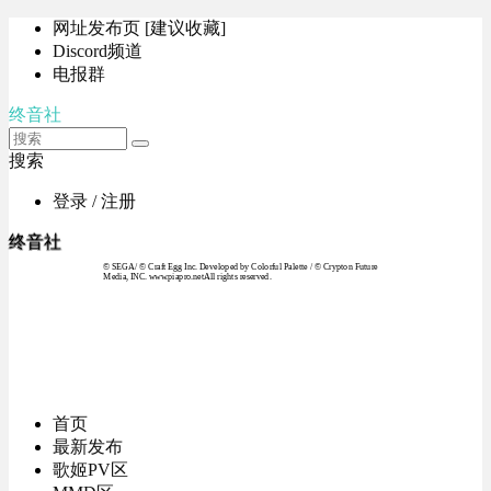
网址发布页 [建议收藏]
Discord频道
电报群
终音社
搜索
登录 / 注册
终音社
© SEGA / © Craft Egg Inc. Developed by Colorful Palette / © Crypton Future
Media, INC. www.piapro.netAll rights reserved.
首页
最新发布
歌姬PV区