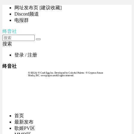
网址发布页 [建议收藏]
Discord频道
电报群
终音社
搜索
登录 / 注册
终音社
© SEGA / © Craft Egg Inc. Developed by Colorful Palette / © Crypton Future
Media, INC. www.piapro.netAll rights reserved.
首页
最新发布
歌姬PV区