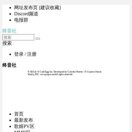
网址发布页 [建议收藏]
Discord频道
电报群
终音社
搜索
登录 / 注册
终音社
© SEGA / © Craft Egg Inc. Developed by Colorful Palette / © Crypton Future
Media, INC. www.piapro.netAll rights reserved.
首页
最新发布
歌姬PV区