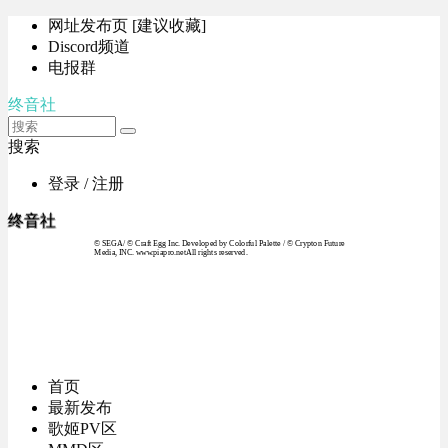
网址发布页 [建议收藏]
Discord频道
电报群
终音社
搜索
登录 / 注册
终音社
© SEGA / © Craft Egg Inc. Developed by Colorful Palette / © Crypton Future
Media, INC. www.piapro.netAll rights reserved.
首页
最新发布
歌姬PV区