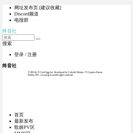
网址发布页 [建议收藏]
Discord频道
电报群
终音社
搜索
登录 / 注册
终音社
© SEGA / © Craft Egg Inc. Developed by Colorful Palette / © Crypton Future
Media, INC. www.piapro.netAll rights reserved.
首页
最新发布
歌姬PV区