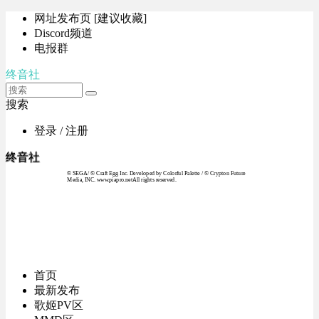
网址发布页 [建议收藏]
Discord频道
电报群
终音社
搜索
登录 / 注册
终音社
© SEGA / © Craft Egg Inc. Developed by Colorful Palette / © Crypton Future
Media, INC. www.piapro.netAll rights reserved.
首页
最新发布
歌姬PV区