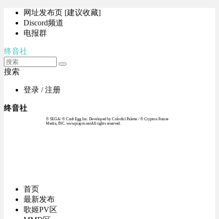
网址发布页 [建议收藏]
Discord频道
电报群
终音社
搜索
登录 / 注册
终音社
© SEGA / © Craft Egg Inc. Developed by Colorful Palette / © Crypton Future
Media, INC. www.piapro.netAll rights reserved.
首页
最新发布
歌姬PV区