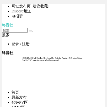
网址发布页 [建议收藏]
Discord频道
电报群
终音社
搜索
登录 / 注册
终音社
© SEGA / © Craft Egg Inc. Developed by Colorful Palette / © Crypton Future
Media, INC. www.piapro.netAll rights reserved.
首页
最新发布
歌姬PV区