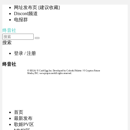
网址发布页 [建议收藏]
Discord频道
电报群
终音社
搜索
登录 / 注册
终音社
© SEGA / © Craft Egg Inc. Developed by Colorful Palette / © Crypton Future
Media, INC. www.piapro.netAll rights reserved.
首页
最新发布
歌姬PV区