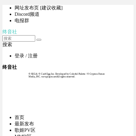
网址发布页 [建议收藏]
Discord频道
电报群
终音社
搜索
登录 / 注册
终音社
© SEGA / © Craft Egg Inc. Developed by Colorful Palette / © Crypton Future
Media, INC. www.piapro.netAll rights reserved.
首页
最新发布
歌姬PV区