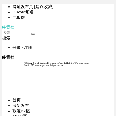
网址发布页 [建议收藏]
Discord频道
电报群
终音社
搜索
登录 / 注册
终音社
© SEGA / © Craft Egg Inc. Developed by Colorful Palette / © Crypton Future
Media, INC. www.piapro.netAll rights reserved.
首页
最新发布
歌姬PV区