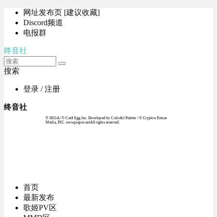
网址发布页 [建议收藏]
Discord频道
电报群
终音社
搜索
登录 / 注册
终音社
© SEGA / © Craft Egg Inc. Developed by Colorful Palette / © Crypton Future
Media, INC. www.piapro.netAll rights reserved.
首页
最新发布
歌姬PV区