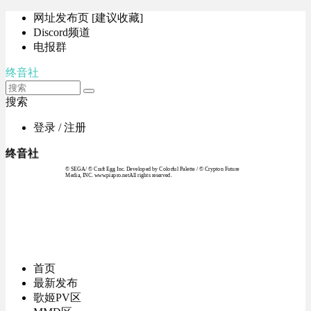
网址发布页 [建议收藏]
Discord频道
电报群
终音社
搜索
登录 / 注册
终音社
© SEGA / © Craft Egg Inc. Developed by Colorful Palette / © Crypton Future
Media, INC. www.piapro.netAll rights reserved.
首页
最新发布
歌姬PV区