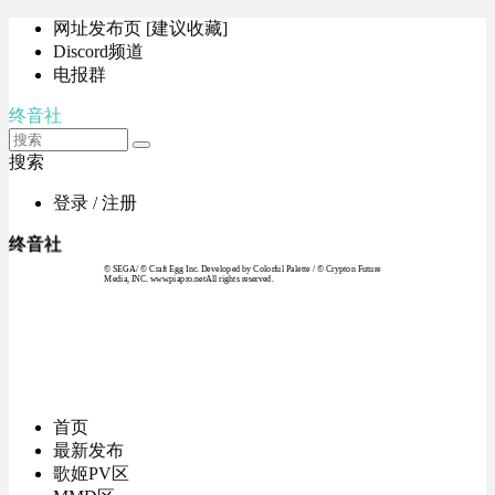
网址发布页 [建议收藏]
Discord频道
电报群
终音社
搜索
登录 / 注册
终音社
© SEGA / © Craft Egg Inc. Developed by Colorful Palette / © Crypton Future
Media, INC. www.piapro.netAll rights reserved.
首页
最新发布
歌姬PV区