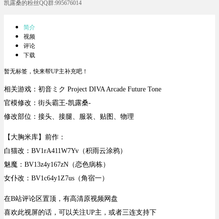
凯露桑的粉丝QQ群:995676014
简介
视频
评论
下载
暂无标签，快来帮UP主补充吧！
相关游戏：初音ミク Project DIVA Arcade Future Tone
官模修改：街头霸王-凯露桑-
修改部位：接头、接腿、服装、贴图、物理
【大胸米库】前作：
白猫改：BV1rA411W7Yv（积雨云涂鸦）
魅魔：BV13z4y167zN（恋色病栋）
女仆改：BV1c64y1Z7us（角宿一）
在B站评论区置顶，有高清原视频网盘
喜欢此视屏的话，可以关注UP主，或者三连支持下