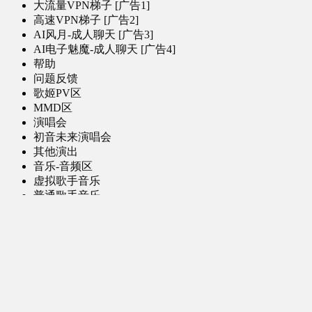
大流量VPN梯子 [广告1]
高速VPN梯子 [广告2]
AI风月-成人聊天 [广告3]
AI电子魅魔-成人聊天 [广告4]
帮助
问题反馈
歌姬PV区
MMD区
演唱会
初音未来演唱会
其他演出
音乐-音频区
虚拟歌手音乐
普通歌手音乐
有声小说-广播剧
同人音声-ASMR [全年龄]
其他音频资源
动漫区
日本动画
国产动画
欧美动画