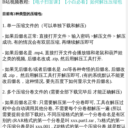
B站视频教程:
【电子扫盲课】【小白必看】如何解压压缩包
目前有2种类型的压缩包:
1. 单一压缩文件的（可以单独下载和解压)
- 如果后缀名正常: 直接打开文件 > 输入密码 >解压文件 > 解压
成功, 有的情况会有双层压缩, 再继续解压即可
- 如果后缀名是 .mp4, 直接打开文件会播放猫和老鼠和葫芦娃
之类的视频, 后缀名改成 .zip, 然后用解压工具打开.
- 如果无后缀名/或者后缀名是 .txt等各种奇怪的后缀名, 后缀改
成 .zip， 然后用解压工具打开解压即可, (有的系统默认不能更
改后缀名，这种情况, 要先百度下如何显示文件后缀名).
2. 多个压缩分卷文件的 (需要全部下载完毕后 才能正确解压)
- 如果后缀名正常: 只需要解压第一个分卷即可, 工具在解压过
程中会自动调用其他分卷, 不需要每个分卷都解压一遍 (所以
需要提前全部下载好), 不同压缩格式的第一个分卷命名是有区
别的 (RAR格式的第一个分卷是叫 xxx.part1.rar , 7z格式的第一
个压缩分卷是叫 xxx.001 , ZIP格式的第一个压缩分卷 就是默认