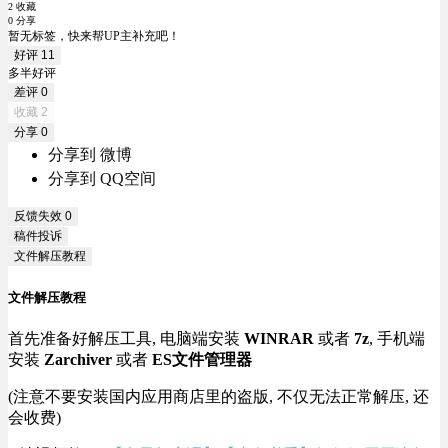
2 收藏
0 分享
暂无标签，快来帮UP主补充吧！
好评
11
多半好评
差评
0
收藏
2
分享
0
分享到 微博
分享到 QQ空间
反馈失效
0
稿件投诉
文件解压教程
文件解压教程
首先准备好解压工具, 电脑端安装
WINRAR
或者
7z
, 手机端
安装
Zarchiver
或者
ES文件管理器
(注意不要安装国内应用商店里的盗版, 不仅无法正常解压, 还
会收费)