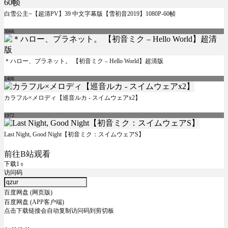
白雪公主~【超清PV】39 中文字幕版【雪初音2019】1080P-60帧
3066
＊ハロー、プラネット。 【初音ミク – Hello World】超清版
2406
カラフル×メロディ【巡音ルカ - スイムウェアx2】
1972
Last Night, Good Night【初音ミク：スイムウェアS】
前往B站观看
下载1
0
访问码
百度网盘 (网页版)
百度网盘 (APP客户端)
点击下载链接会自动复制访问码到剪切板