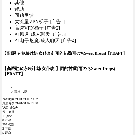
其他
帮助
问题反馈
大流量VPN梯子 [广告1]
高速VPN梯子 [广告2]
AI风月-成人聊天 [广告3]
AI电子魅魔-成人聊天 [广告4]
【高跟鞋@泳装计划(女仆改)】雨的甘露(雨のちSweet Drops)【PDAFT】
【高跟鞋@泳装计划(女仆改)】雨的甘露(雨のちSweet Drops)
【PDAFT】
歌姬PV区
发布时间 21-01-21 09:18:42
最后修改 21-01-31 02:21:20
状态 已公开
多半好评
11 好评
0 差评
988 点击
2 下载
5 评论