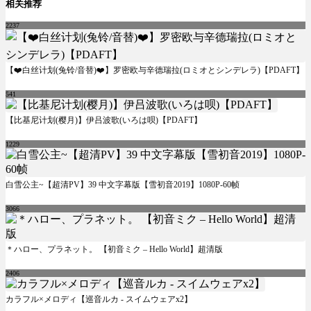
相关推荐
2237
【❤️白丝计划(兔铃/音替)❤️】罗密欧与辛德瑞拉(ロミオとシンデレラ)【PDAFT】
541
【比基尼计划(樱月)】伊吕波歌(いろは呗)【PDAFT】
1229
白雪公主~【超清PV】39 中文字幕版【雪初音2019】1080P-60帧
3066
＊ハロー、プラネット。 【初音ミク – Hello World】超清版
2406
カラフル×メロディ【巡音ルカ - スイムウェアx2】