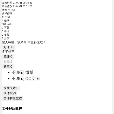
发布时间 21-01-21 09:18:42
最后修改 21-01-31 02:21:20
状态 已公开
多半好评
11 好评
0 差评
988 点击
2 下载
5 评论
2 收藏
0 分享
暂无标签，快来帮UP主补充吧！
好评
11
多半好评
差评
0
收藏
2
分享
0
分享到 微博
分享到 QQ空间
反馈失效
0
稿件投诉
文件解压教程
文件解压教程