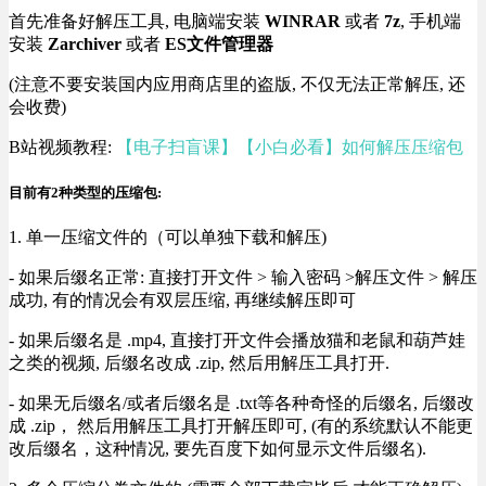
首先准备好解压工具, 电脑端安装
WINRAR
或者
7z
, 手机端
安装
Zarchiver
或者
ES文件管理器
(注意不要安装国内应用商店里的盗版, 不仅无法正常解压, 还
会收费)
B站视频教程:
【电子扫盲课】【小白必看】如何解压压缩包
目前有2种类型的压缩包:
1. 单一压缩文件的（可以单独下载和解压)
- 如果后缀名正常: 直接打开文件 > 输入密码 >解压文件 > 解压
成功, 有的情况会有双层压缩, 再继续解压即可
- 如果后缀名是 .mp4, 直接打开文件会播放猫和老鼠和葫芦娃
之类的视频, 后缀名改成 .zip, 然后用解压工具打开.
- 如果无后缀名/或者后缀名是 .txt等各种奇怪的后缀名, 后缀改
成 .zip， 然后用解压工具打开解压即可, (有的系统默认不能更
改后缀名，这种情况, 要先百度下如何显示文件后缀名).