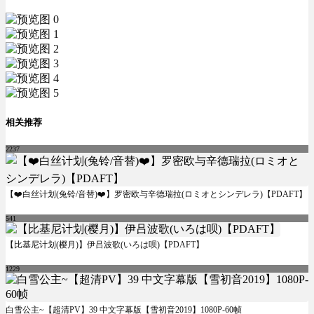
相关推荐
2237
【❤️白丝计划(兔铃/音替)❤️】罗密欧与辛德瑞拉(ロミオとシンデレラ)【PDAFT】
541
【比基尼计划(樱月)】伊吕波歌(いろは呗)【PDAFT】
1229
白雪公主~【超清PV】39 中文字幕版【雪初音2019】1080P-60帧