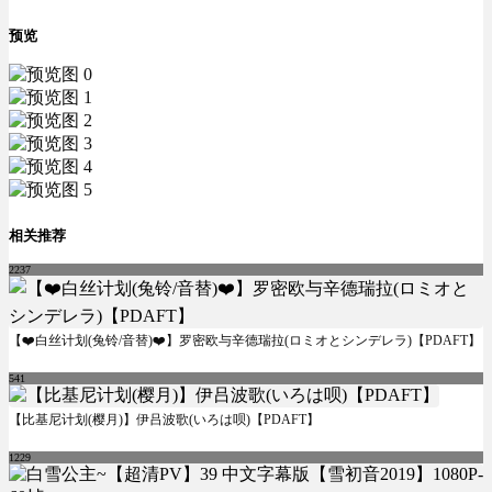
预览
相关推荐
2237
【❤️白丝计划(兔铃/音替)❤️】罗密欧与辛德瑞拉(ロミオとシンデレラ)【PDAFT】
541
【比基尼计划(樱月)】伊吕波歌(いろは呗)【PDAFT】
1229