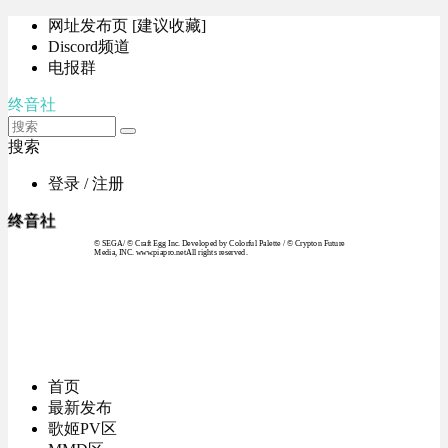
网址发布页 [建议收藏]
Discord频道
电报群
终音社
搜索
登录 / 注册
终音社
© SEGA / © Craft Egg Inc. Developed by Colorful Palette / © Crypton Future
Media, INC. www.piapro.netAll rights reserved.
首页
最新发布
歌姬PV区