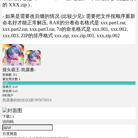
的 XXX.zip ) .
- 如果是需要改后缀的情况 (比较少见): 需要把文件按顺序重新
命名好才能正常解压, RAR的分卷命名格式是 xxx.part1.rar,
xxx.part2.rar, xxx.part3.rar, 7z的命名格式是 xxx.001, xxx.002,
xxx.003, ZIP的排序格式 xxx.zip, xxx.zip.001, xxx.zip.002
接头霸王-凯露桑-
投稿数
211
被拉黑次数
1
Lv4
投稿主 Lv4
评价师 Lv3
8年用户
凯露桑的粉丝QQ群:995676014
下载1
0
访问码
百度网盘