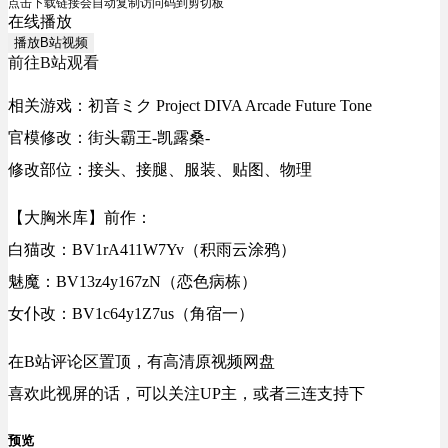
点击下载链接会自动复制访问码到剪切板
在线播放
播放B站视频
前往B站观看
相关游戏：初音ミク Project DIVA Arcade Future Tone
官模修改：街头霸王-凯露桑-
修改部位：接头、接腿、服装、贴图、物理
【大胸米库】前作：
白猫改：BV1rA411W7Yv（积雨云涂鸦）
魅魔：BV13z4y167zN（恋色病栋）
女仆改：BV1c64y1Z7us（角宿一）
在B站评论区置顶，有高清原视频网盘
喜欢此视屏的话，可以关注UP主，或者三连支持下
预览