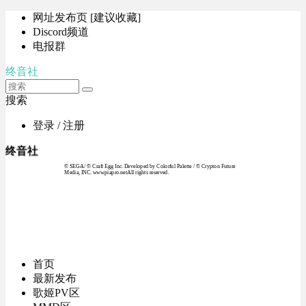
网址发布页 [建议收藏]
Discord频道
电报群
终音社
搜索
登录 / 注册
终音社
© SEGA / © Craft Egg Inc. Developed by Colorful Palette / © Crypton Future
Media, INC. www.piapro.netAll rights reserved.
首页
最新发布
歌姬PV区