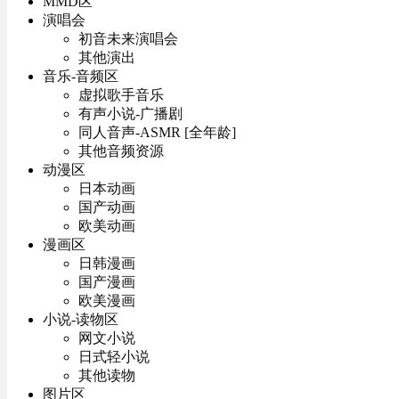
MMD区
演唱会
初音未来演唱会
其他演出
音乐-音频区
虚拟歌手音乐
有声小说-广播剧
同人音声-ASMR [全年龄]
其他音频资源
动漫区
日本动画
国产动画
欧美动画
漫画区
日韩漫画
国产漫画
欧美漫画
小说-读物区
网文小说
日式轻小说
其他读物
图片区