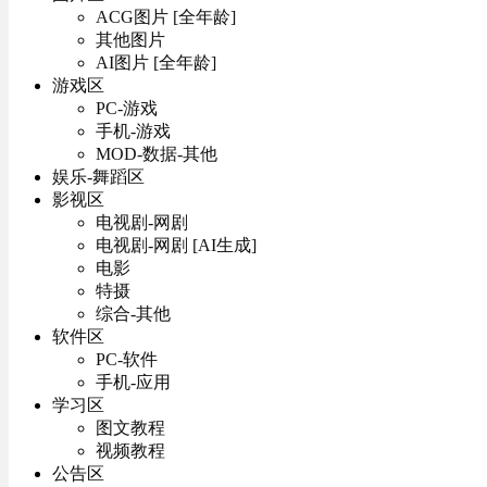
ACG图片 [全年龄]
其他图片
AI图片 [全年龄]
游戏区
PC-游戏
手机-游戏
MOD-数据-其他
娱乐-舞蹈区
影视区
电视剧-网剧
电视剧-网剧 [AI生成]
电影
特摄
综合-其他
软件区
PC-软件
手机-应用
学习区
图文教程
视频教程
公告区