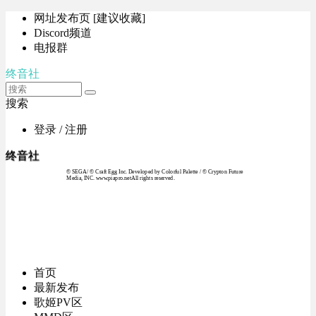
网址发布页 [建议收藏]
Discord频道
电报群
终音社
搜索
登录 / 注册
终音社
© SEGA / © Craft Egg Inc. Developed by Colorful Palette / © Crypton Future
Media, INC. www.piapro.netAll rights reserved.
首页
最新发布
歌姬PV区