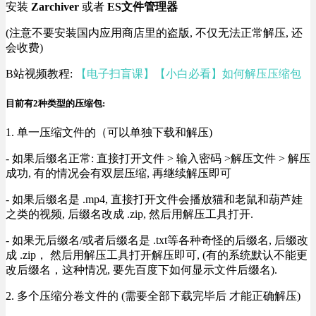
安装
Zarchiver
或者
ES文件管理器
(注意不要安装国内应用商店里的盗版, 不仅无法正常解压, 还
会收费)
B站视频教程:
【电子扫盲课】【小白必看】如何解压压缩包
目前有2种类型的压缩包:
1. 单一压缩文件的（可以单独下载和解压)
- 如果后缀名正常: 直接打开文件 > 输入密码 >解压文件 > 解压
成功, 有的情况会有双层压缩, 再继续解压即可
- 如果后缀名是 .mp4, 直接打开文件会播放猫和老鼠和葫芦娃
之类的视频, 后缀名改成 .zip, 然后用解压工具打开.
- 如果无后缀名/或者后缀名是 .txt等各种奇怪的后缀名, 后缀改
成 .zip， 然后用解压工具打开解压即可, (有的系统默认不能更
改后缀名，这种情况, 要先百度下如何显示文件后缀名).
2. 多个压缩分卷文件的 (需要全部下载完毕后 才能正确解压)