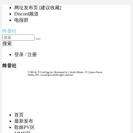
网址发布页 [建议收藏]
Discord频道
电报群
终音社
搜索
登录 / 注册
终音社
© SEGA / © Craft Egg Inc. Developed by Colorful Palette / © Crypton Future
Media, INC. www.piapro.netAll rights reserved.
首页
最新发布
歌姬PV区