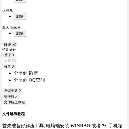
火灵儿
删除
遮天-姬紫月
删除
好评
52
特别好评
差评
0
收藏
30
分享
0
分享到 微博
分享到 QQ空间
反馈失效
0
稿件投诉
文件解压教程
文件解压教程
首先准备好解压工具, 电脑端安装
WINRAR
或者
7z
, 手机端