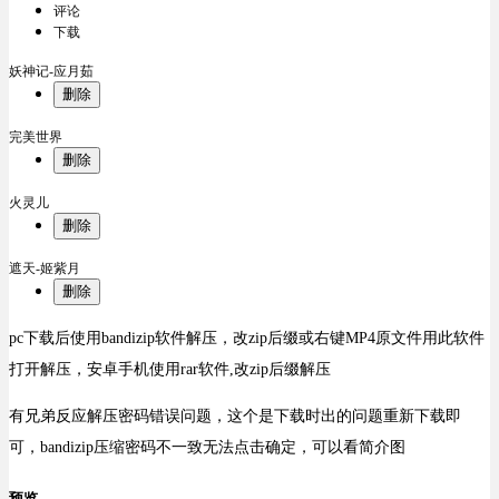
评论
下载
妖神记-应月茹
删除
完美世界
删除
火灵儿
删除
遮天-姬紫月
删除
pc下载后使用bandizip软件解压，改zip后缀或右键MP4原文件用此软件
打开解压，安卓手机使用rar软件,改zip后缀解压
有兄弟反应解压密码错误问题，这个是下载时出的问题重新下载即
可，bandizip压缩密码不一致无法点击确定，可以看简介图
预览