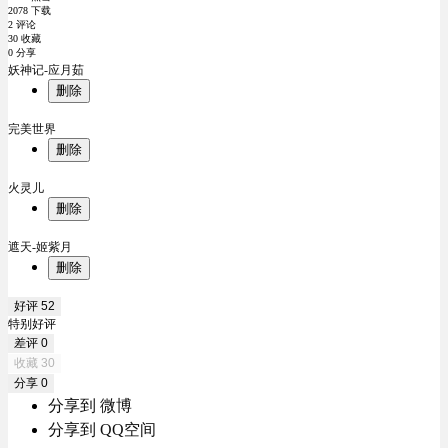
2078 下载
2 评论
30 收藏
0 分享
妖神记-应月茹
删除
完美世界
删除
火灵儿
删除
遮天-姬紫月
删除
好评
52
特别好评
差评
0
收藏
30
分享
0
分享到 微博
分享到 QQ空间