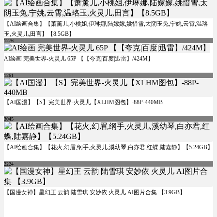
【AI绘画合集】【萧薰儿,小桃姐,伊琳娜,陆嫁嫁,姚惜雪,太阴玉兔,宁姚,云霄,温珞
玉,火灵儿,田言】【8.5GB】
1276
AI绘画 完美世界-火灵儿 65P 【【夸克|百度|迅雷】/424M】
1261
【AI国漫】【S】完美世界-火灵儿【XLHM图包】-88P-440MB
3045
【AI绘画合集】【花火,幻眉,纲手,火灵儿,溪幼琴,白亦君,红蝶,陆嘉静】【5.24GB】
2224
【国漫女神】星幻王 云韵 陆雪琪 安妙依 火灵儿 AI图片合集 【3.9GB】