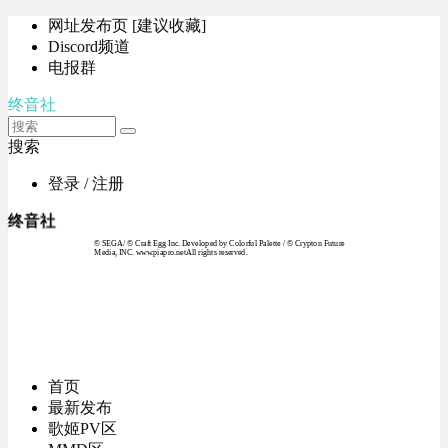
网址发布页 [建议收藏]
Discord频道
电报群
终音社
搜索
登录 / 注册
终音社
© SEGA / © Craft Egg Inc. Developed by Colorful Palette / © Crypton Future
Media, INC. www.piapro.netAll rights reserved.
首页
最新发布
歌姬PV区