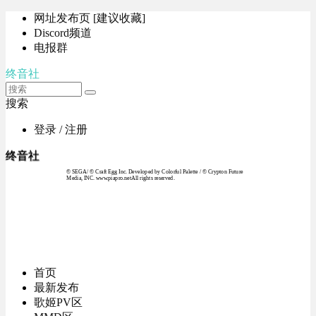
网址发布页 [建议收藏]
Discord频道
电报群
终音社
搜索
登录 / 注册
终音社
© SEGA / © Craft Egg Inc. Developed by Colorful Palette / © Crypton Future
Media, INC. www.piapro.netAll rights reserved.
首页
最新发布
歌姬PV区