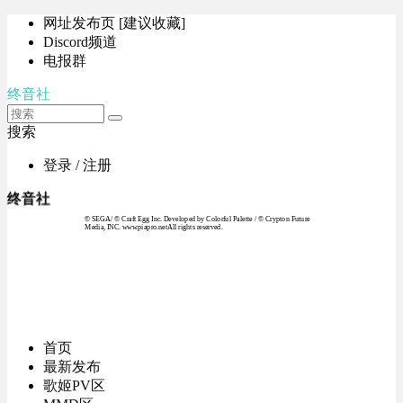
网址发布页 [建议收藏]
Discord频道
电报群
终音社
搜索
登录 / 注册
终音社
© SEGA / © Craft Egg Inc. Developed by Colorful Palette / © Crypton Future
Media, INC. www.piapro.netAll rights reserved.
首页
最新发布
歌姬PV区