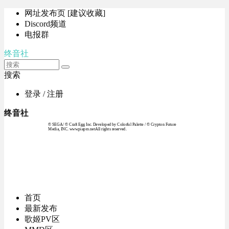
网址发布页 [建议收藏]
Discord频道
电报群
终音社
搜索
登录 / 注册
终音社
© SEGA / © Craft Egg Inc. Developed by Colorful Palette / © Crypton Future
Media, INC. www.piapro.netAll rights reserved.
首页
最新发布
歌姬PV区