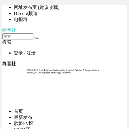
网址发布页 [建议收藏]
Discord频道
电报群
终音社
搜索
登录 / 注册
终音社
© SEGA / © Craft Egg Inc. Developed by Colorful Palette / © Crypton Future
Media, INC. www.piapro.netAll rights reserved.
首页
最新发布
歌姬PV区