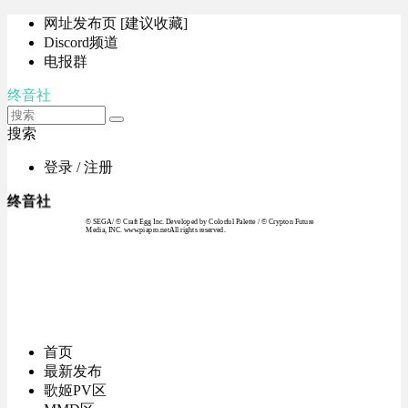
网址发布页 [建议收藏]
Discord频道
电报群
终音社
搜索
登录 / 注册
终音社
© SEGA / © Craft Egg Inc. Developed by Colorful Palette / © Crypton Future
Media, INC. www.piapro.netAll rights reserved.
首页
最新发布
歌姬PV区